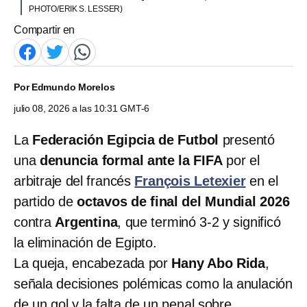
PHOTO/ERIK S. LESSER)
Compartir en
Por
Edmundo Morelos
julio 08, 2026 a las 10:31 GMT-6
La
Federación Egipcia de Futbol
presentó
una
denuncia formal ante la FIFA
por el
arbitraje del francés
François Letexier
en el
partido de
octavos de final del Mundial 2026
contra
Argentina
, que terminó 3-2 y significó
la eliminación de Egipto.
La queja, encabezada por
Hany Abo Rida
,
señala decisiones polémicas como la anulación
de un gol y la falta de un penal sobre