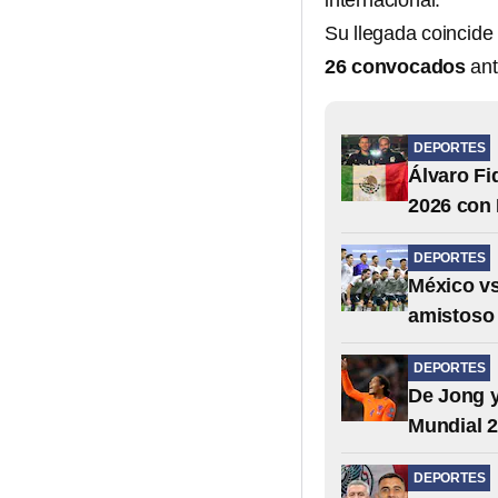
internacional.
Su llegada coincide
26 convocados
ant
DEPORTES
Álvaro Fi
2026 con
DEPORTES
México vs
amistoso 
DEPORTES
De Jong y
Mundial 
DEPORTES