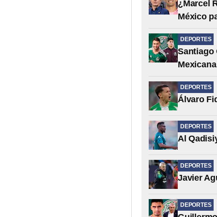
¿Marcel R
México p
DEPORTES
Santiago 
Mexicana
DEPORTES
Álvaro Fi
DEPORTES
Al Qadisi
DEPORTES
Javier Ag
DEPORTES