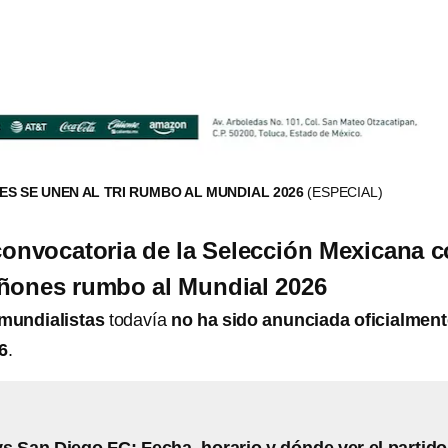
ES SE UNEN AL TRI RUMBO AL MUNDIAL 2026
(ESPECIAL)
convocatoria de la Selección Mexicana 
iñones rumbo al Mundial 2026
6 mundialistas
todavía
no ha sido anunciada oficialment
6
.
s San Diego FC: Fecha, horario y dónde ver el partido