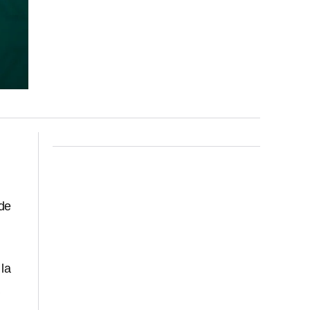
 de
la
a