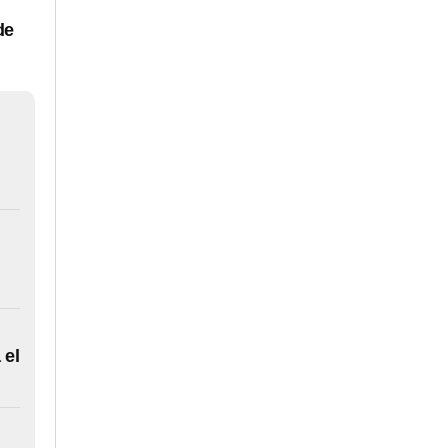
de
 el