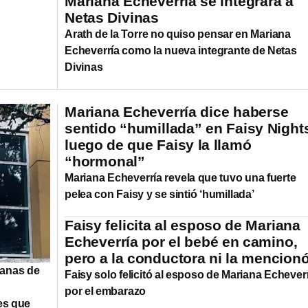
Mariana Echeverría se integrara a
Netas Divinas
Arath de la Torre no quiso pensar en Mariana
Echeverría como la nueva integrante de Netas
Divinas
Mariana Echeverría dice haberse
sentido “humillada” en Faisy Night
luego de que Faisy la llamó
“hormonal”
Mariana Echeverría revela que tuvo una fuerte
pelea con Faisy y se sintió ‘humillada’
Faisy felicita al esposo de Mariana
Echeverría por el bebé en camino,
pero a la conductora ni la mencion
manas de
Faisy solo felicitó al esposo de Mariana Echever
por el embarazo
es que