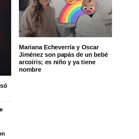
Mariana Echeverría y Oscar
Jiménez son papás de un bebé
arcoíris; es niño y ya tiene
nombre
asó
Me
on