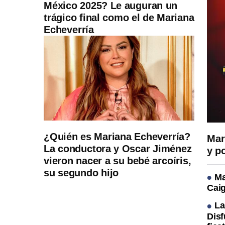
México 2025? Le auguran un
trágico final como el de Mariana
Echeverría
¿Quién es Mariana Echeverría?
Mar
La conductora y Oscar Jiménez
y p
vieron nacer a su bebé arcoíris,
su segundo hijo
Ma
Caig
La
Disf