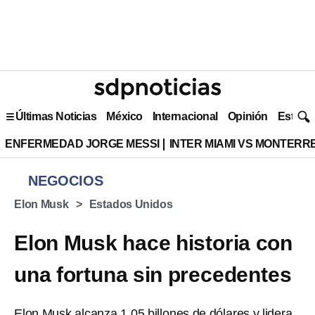
Últimas Noticias
México
Internacional
Opinión
Estilo 
ENFERMEDAD JORGE MESSI
INTER MIAMI VS MONTERR
NEGOCIOS
Elon Musk
Estados Unidos
Elon Musk hace historia con
una fortuna sin precedentes
Elon Musk alcanza 1.05 billones de dólares y lidera