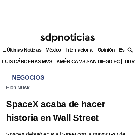
Últimas Noticias
México
Internacional
Opinión
Estilo 
LUIS CÁRDENAS MVS
AMÉRICA VS SAN DIEGO FC
TIG
NEGOCIOS
Elon Musk
SpaceX acaba de hacer
historia en Wall Street
SpaceX debutó en Wall Street con la mayor IPO de