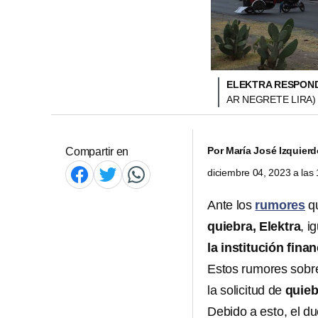
ELEKTRA RESPOND
AR NEGRETE LIRA)
Por
María José Izquier
Compartir en
diciembre 04, 2023 a la
Ante los
rumores
qu
quiebra, Elektra
, i
la institución fina
Estos rumores sob
la solicitud de
quieb
Debido a esto, el d