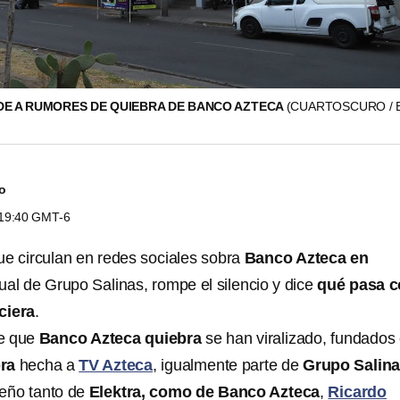
E A RUMORES DE QUIEBRA DE BANCO AZTECA
(CUARTOSCURO / 
do
s 19:40 GMT-6
e circulan en redes sociales sobra
Banco Azteca en
gual de Grupo Salinas, rompe el silencio y dice
qué pasa 
nciera
.
re que
Banco Azteca quiebra
se han viralizado, fundados
ra
hecha a
TV Azteca
, igualmente parte de
Grupo Salin
ueño tanto de
Elektra, como de Banco Azteca
,
Ricardo