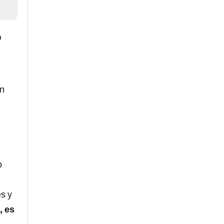
o
un
o
s y
, es