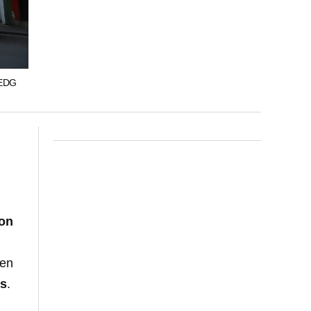
EDG
con
 en
as
.