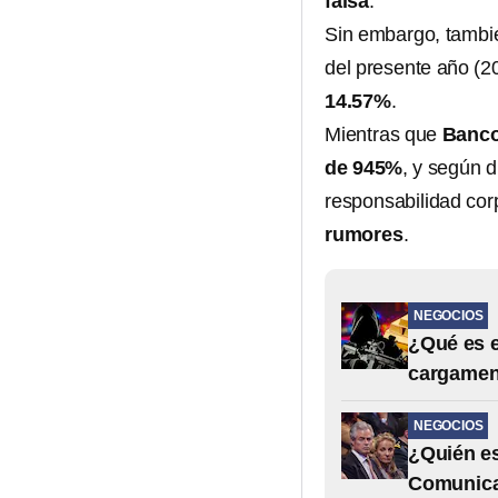
falsa
.
Sin embargo, tambié
del presente año (2
14.57%
.
Mientras que
Banco
de 945%
, y según 
responsabilidad cor
rumores
.
NEGOCIOS
¿Qué es 
cargament
NEGOCIOS
¿Quién e
Comunica