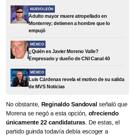
NUEVO LEÓN
Adulto mayor muere atropellado en
Monterrey; detienen a hombre que lo
empujó
MÉXICO
¿Quién es Javier Moreno Valle?
Empresario y dueño de CNI Canal 40
MÉXICO
Luis Cárdenas revela el motivo de su salida
de MVS Noticias
No obstante,
Reginaldo Sandoval
señaló que
Morena se negó a esta opción,
ofreciendo
únicamente 22 candidaturas
. De estas, el
partido guinda todavía debía escoger a