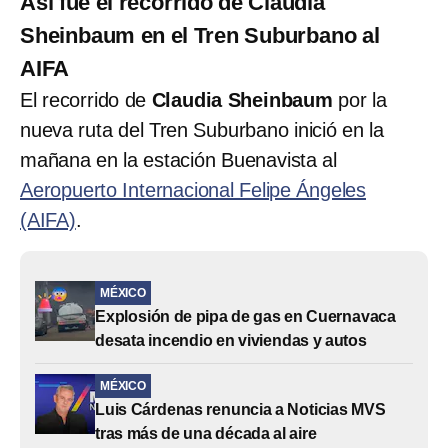
Así fue el recorrido de Claudia
Sheinbaum en el Tren Suburbano al
AIFA
El recorrido de
Claudia Sheinbaum
por la
nueva ruta del Tren Suburbano inició en la
mañana en la estación Buenavista al
Aeropuerto Internacional Felipe Ángeles
(AIFA)
.
MÉXICO
Explosión de pipa de gas en Cuernavaca
desata incendio en viviendas y autos
MÉXICO
Luis Cárdenas renuncia a Noticias MVS
tras más de una década al aire