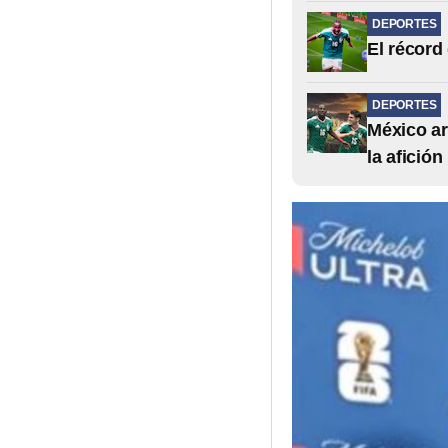
DEPORTES
El récord
DEPORTES
México ar
la afición