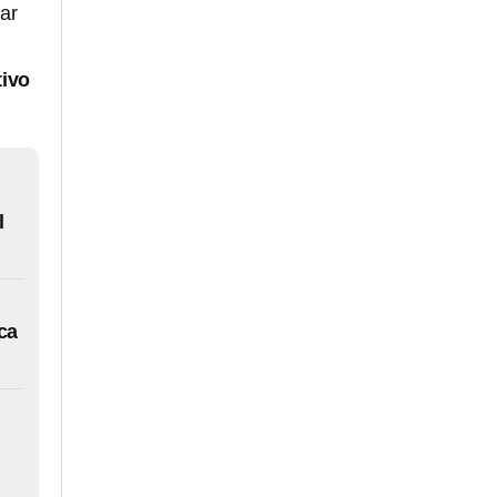
ar
tivo
l
ca