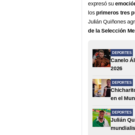
expresó su
emoción
los
primeros tres 
Julián Quiñones agr
de la Selección M
DEPORTES
Canelo Ál
2026
DEPORTES
Chicharit
en el Mun
DEPORTES
Julián Qu
mundialis