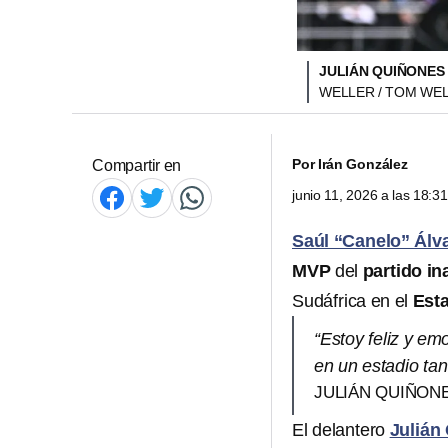
JULIÁN QUIÑONES
WELLER / TOM WEL
Por
Irán González
Compartir en
junio 11, 2026 a las 18:
Saúl “Canelo” Álv
MVP
del
partido in
Sudáfrica en el
Est
“Estoy feliz y e
en un estadio tan
JULIÁN QUIÑONE
El delantero
Julián