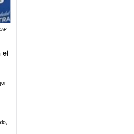
CAP
 el
jor
ido,