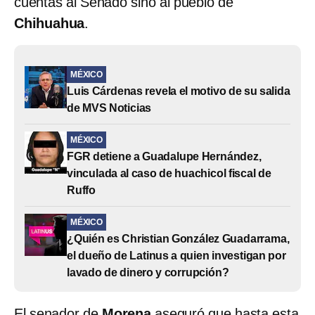
cuentas al Senado sino al pueblo de
Chihuahua
.
MÉXICO
Luis Cárdenas revela el motivo de su salida
de MVS Noticias
MÉXICO
FGR detiene a Guadalupe Hernández,
vinculada al caso de huachicol fiscal de
Ruffo
MÉXICO
¿Quién es Christian González Guadarrama,
el dueño de Latinus a quien investigan por
lavado de dinero y corrupción?
El senador de
Morena
aseguró que hasta esta