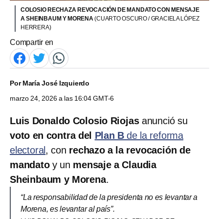
COLOSIO RECHAZA REVOCACIÓN DE MANDATO CON MENSAJE
A SHEINBAUM Y MORENA
(CUARTO OSCURO / GRACIELA LÓPEZ
HERRERA)
Compartir en
Por
María José Izquierdo
marzo 24, 2026 a las 16:04 GMT-6
Luis Donaldo Colosio Riojas
anunció su
voto en contra del
Plan B
de la reforma
electoral
, con
rechazo a la revocación de
mandato
y un
mensaje a Claudia
Sheinbaum y Morena
.
“La responsabilidad de la presidenta no es levantar a
Morena, es levantar al país”.