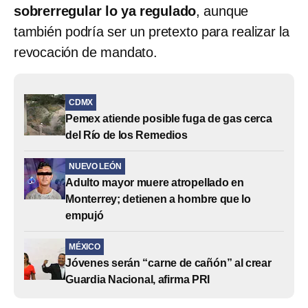
sobrerregular lo ya regulado
, aunque
también podría ser un pretexto para realizar la
revocación de mandato.
CDMX
Pemex atiende posible fuga de gas cerca
del Río de los Remedios
NUEVO LEÓN
Adulto mayor muere atropellado en
Monterrey; detienen a hombre que lo
empujó
MÉXICO
Jóvenes serán “carne de cañón” al crear
Guardia Nacional, afirma PRI