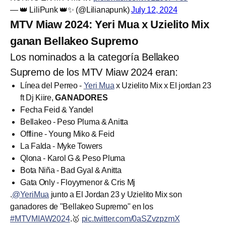
— 👑 LiliPunk 👑✨ (@Lilianapunk)
July 12, 2024
MTV Miaw 2024: Yeri Mua x Uzielito Mix
ganan Bellakeo Supremo
Los nominados a la categoría Bellakeo
Supremo de los MTV Miaw 2024 eran:
Línea del Perreo -
Yeri Mua
x Uzielito Mix x El jordan 23
ft Dj Kiire,
GANADORES
Fecha Feid & Yandel
Bellakeo - Peso Pluma & Anitta
Offline - Young Miko & Feid
La Falda - Myke Towers
Qlona - Karol G & Peso Pluma
Bota Niña - Bad Gyal & Anitta
Gata Only - Floyymenor & Cris Mj
.
@YeriMua
junto a El Jordan 23 y Uzielito Mix son
ganadores de "Bellakeo Supremo" en los
#MTVMIAW2024
.🥇
pic.twitter.com/0aSZvzpzmX