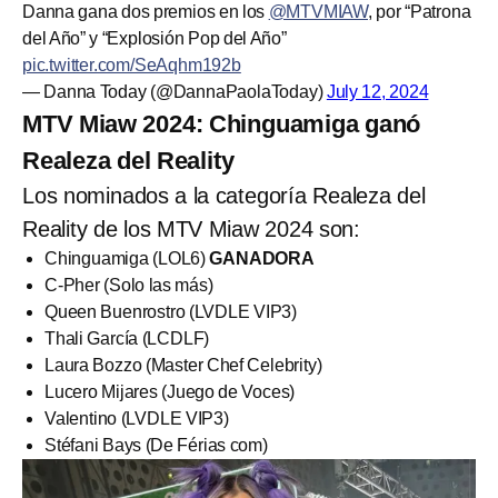
Danna gana dos premios en los
@MTVMIAW
, por “Patrona
del Año” y “Explosión Pop del Año”
pic.twitter.com/SeAqhm192b
— Danna Today (@DannaPaolaToday)
July 12, 2024
MTV Miaw 2024: Chinguamiga ganó
Realeza del Reality
Los nominados a la categoría Realeza del
Reality de los MTV Miaw 2024 son:
Chinguamiga (LOL6)
GANADORA
C-Pher (Solo las más)
Queen Buenrostro (LVDLE VIP3)
Thali García (LCDLF)
Laura Bozzo (Master Chef Celebrity)
Lucero Mijares (Juego de Voces)
Valentino (LVDLE VIP3)
Stéfani Bays (De Férias com)