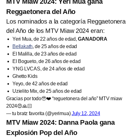
MTV Miaw 2024: Yeri Mua gana
Reggaetonera del Año
Los nominados a la categoría Reggaetonera
del Año de los MTV Miaw 2024 eran:
Yeri Mua, de 22 años de edad,
GANADORA
Bellakath
, de 25 años de edad
El Malilla, de 23 años de edad
El Bogueto, de 26 años de edad
YNG LVCAS, de 24 años de edad
Ghetto Kids
Yeyo, de 42 años de edad
Uzielito Mix, de 25 años de edad
Gracias por todo🥹❤️ “reguetonera del año” MTV miaw
2024😍🙏🏻
— tu bratz favorita (@yerimua)
July 12, 2024
MTV Miaw 2024: Danna Paola gana
Explosión Pop del Año