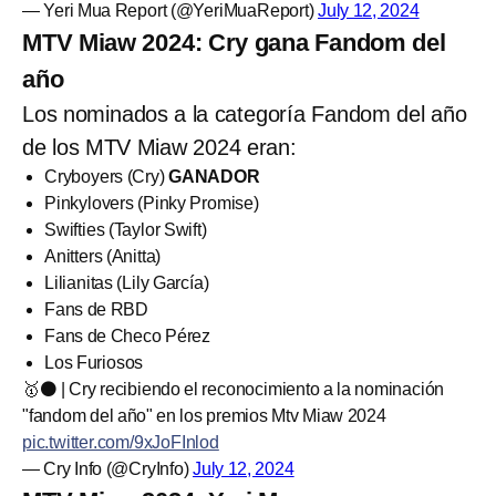
— Yeri Mua Report (@YeriMuaReport)
July 12, 2024
MTV Miaw 2024: Cry gana Fandom del
año
Los nominados a la categoría Fandom del año
de los MTV Miaw 2024 eran:
Cryboyers (Cry)
GANADOR
Pinkylovers (Pinky Promise)
Swifties (Taylor Swift)
Anitters (Anitta)
Lilianitas (Lily García)
Fans de RBD
Fans de Checo Pérez
Los Furiosos
🥇⚫ | Cry recibiendo el reconocimiento a la nominación
"fandom del año" en los premios Mtv Miaw 2024
pic.twitter.com/9xJoFInlod
— Cry Info (@CryInfo)
July 12, 2024