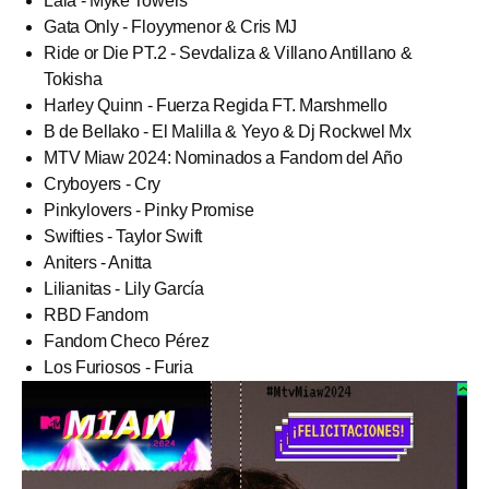
Lala - Myke Towers
Gata Only - Floyymenor & Cris MJ
Ride or Die PT.2 - Sevdaliza & Villano Antillano &
Tokisha
Harley Quinn - Fuerza Regida FT. Marshmello
B de Bellako - El Malilla & Yeyo & Dj Rockwel Mx
MTV Miaw 2024: Nominados a Fandom del Año
Cryboyers - Cry
Pinkylovers - Pinky Promise
Swifties - Taylor Swift
Aniters - Anitta
Lilianitas - Lily García
RBD Fandom
Fandom Checo Pérez
Los Furiosos - Furia