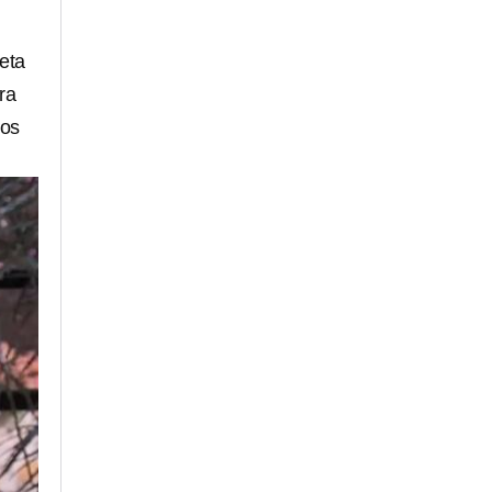
eta
ra
los