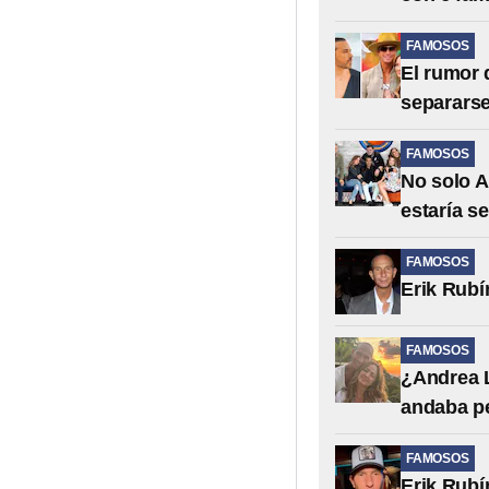
FAMOSOS
El rumor 
separarse
FAMOSOS
No solo A
estaría s
FAMOSOS
Erik Rubí
FAMOSOS
¿Andrea L
andaba p
FAMOSOS
Erik Rubí