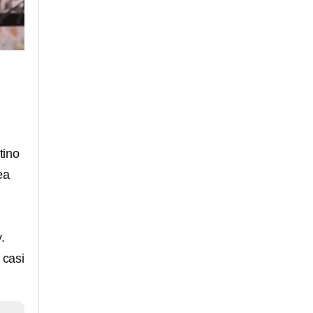
utino
ea
.
 casi