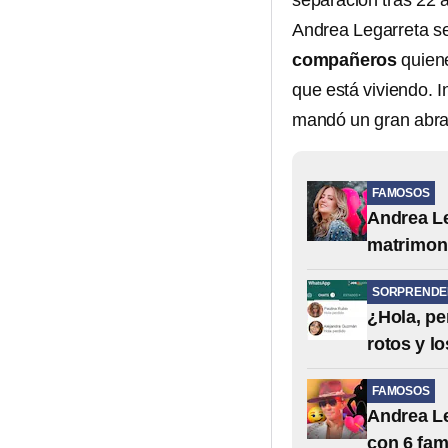
separación tras 22 
Andrea Legarreta se
compañeros
quiene
que está viviendo. 
mandó un gran abra
FAMOSOS
Andrea Le
matrimon
SORPRENDE
¿Hola, pe
rotos y 
FAMOSOS
Andrea Le
con 6 fa