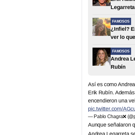
Legarreta
FAMOSOS
¿Infiel? 
ver lo qu
FAMOSOS
Andrea Le
Rubín
Así es como Andrea
Erik Rubín. Además
encendieron una vela
pic.twitter.com/A
— Pablo Chagra❌ (@
Aunque señalaron qu
Andrea Legarreta se