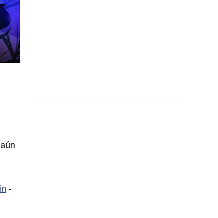
 aún
ín
-