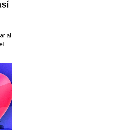
sí
ar al
el