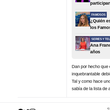
participa
FAMOSOS
¿Quién es
los Famo
SERIES Y TE
Ana Franc
años
Dan por hecho que 
inquebrantable debi
Tal y como hace u
sabía de la lista de