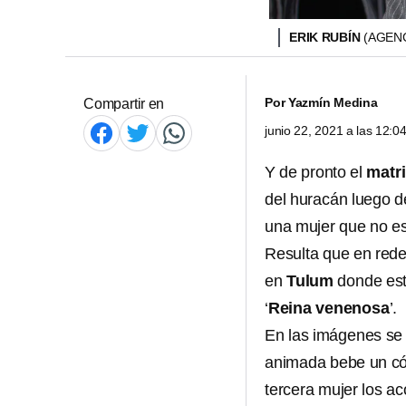
ERIK RUBÍN
(AGENC
Por
Yazmín Medina
Compartir en
junio 22, 2021 a las 12:
Y de pronto el
matr
del huracán luego d
una mujer que no e
Resulta que en rede
en
Tulum
donde es
‘
Reina venenosa
’.
En las imágenes se
animada bebe un có
tercera mujer los a