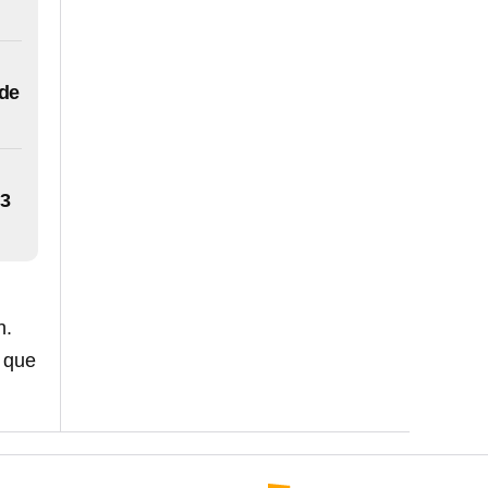
 de
13
n.
 que