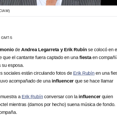
IA M)
04 GMT-5
imonio
de
Andrea Legarreta y Erik Rubín
se colocó en e
e que el cantante fuera captado en una
fiesta
en compañí
s su esposa.
s sociales están circulando fotos de
Erik Rubín
en una fie
tuvo acompañado de una
influencer
que se hace llamar
 muestra a
Erik Rubín
conversar con la
influencer
quien
ctel mientras (damos por hecho) suena música de fondo.
compaña.