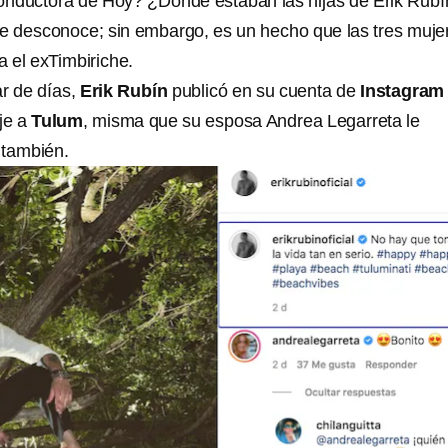
onductora de Hoy? ¿Dónde estaban las hijas de Erik Rubí
e desconoce; sin embargo, es un hecho que las tres muje
 el exTimbiriche.
r de días,
Erik Rubín
publicó en su cuenta de
Instagram
je a
Tulum
, misma que su esposa Andrea Legarreta le
 también.