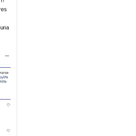
n?
res
una