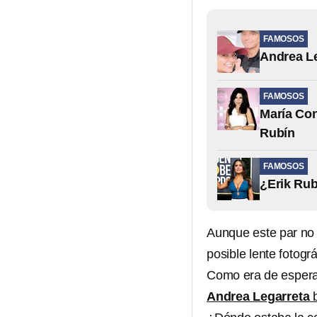
FAMOSOS
Andrea Le
FAMOSOS
María Con
Rubín
FAMOSOS
¿Erik Rub
Aunque este par no 
posible lente fotogr
Como era de espera
Andrea Legarreta
b