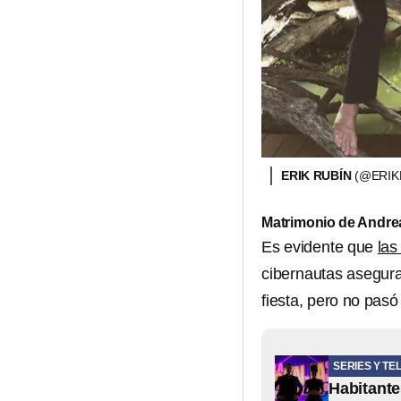
ERIK RUBÍN
(@ERIK
Matrimonio de Andrea
Es evidente que
las
cibernautas asegur
fiesta, pero no pas
SERIES Y TE
Habitante