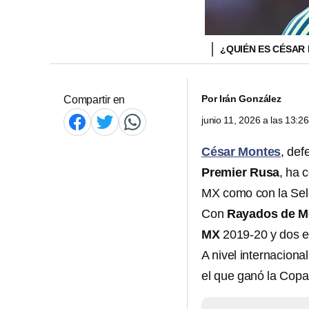
¿QUIÉN ES CÉSAR
Por
Irán González
Compartir en
junio 11, 2026 a las 13:
César Montes
, def
Premier Rusa
, ha 
MX como con la Sel
Con
Rayados de M
MX
2019-20 y dos e
A nivel internaciona
el que ganó la Cop