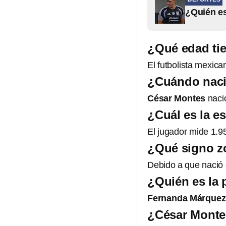
¿Quién es
¿Qué edad ti
El futbolista mexica
¿Cuándo naci
César Montes
nació
¿Cuál es la e
El jugador mide 1.9
¿Qué signo z
Debido a que nació 
¿Quién es la 
Fernanda Márquez
¿César Montes