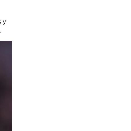
s y
.