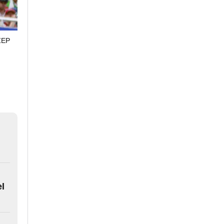
ZEP
el