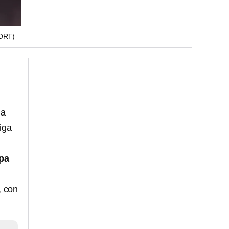
ORT)
la
Liga
pa
, con