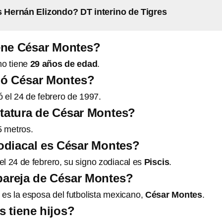
 Hernán Elizondo? DT interino de Tigres
ene César Montes?
no tiene
29 años de edad
.
ó César Montes?
 el 24 de febrero de 1997.
statura de César Montes?
5 metros.
odiacal es César Montes?
el 24 de febrero, su signo zodiacal es
Piscis
.
pareja de César Montes?
es la esposa del futbolista mexicano,
César Montes
.
 tiene hijos?