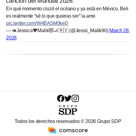
canción del Mundial 2026.
En qué momento cruzó el océano y ya está en México, Beli
es realmente “sé lo que quieras ser” la amo
pic.twitter.com/W4BA5M0keD
— 🥑Jessica💖Malik😻🏒🇲🇽 (@Jessii_Malik90)
March 28,
2026
Todos los derechos reservados ©
2026
Grupo SDP