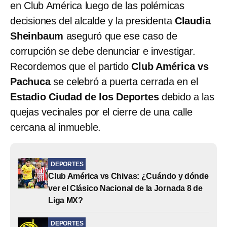
en Club América luego de las polémicas
decisiones del alcalde y la presidenta
Claudia
Sheinbaum
aseguró que ese caso de
corrupción se debe denunciar e investigar.
Recordemos que el partido
Club América vs
Pachuca
se celebró a puerta cerrada en el
Estadio Ciudad de los Deportes
debido a las
quejas vecinales por el cierre de una calle
cercana al inmueble.
DEPORTES
Club América vs Chivas: ¿Cuándo y dónde
ver el Clásico Nacional de la Jornada 8 de
Liga MX?
DEPORTES