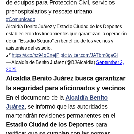
de equipos para Protección Civil, servicios
prehospitalarios y rescate urbano.
#Comunicado
Alcaldía Benito Juárez y Estadio Ciudad de los Deportes
establecieron los lineamientos que garantizan la operación
de un “Estadio Seguro” en beneficio de los vecinos y
asistentes del estadio.
🔗
https://t.co/hz94qCnejP
pic.twitter.com/JATbm8gaGi
— Alcaldía de Benito Juárez (@BJAlcaldia)
September 2,
2025
Alcaldía Benito Juárez busca garantizar
la seguridad para aficionados y vecinos
En el documento de la
Alcaldía Benito
Juárez
, se informó que las autoridades
mantendrán revisiones permanentes en el
Estadio Ciudad de los Deportes
para
verificar que se cumplan con las normas