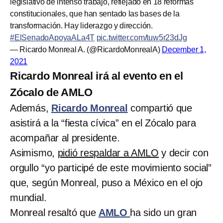
legislativo de intenso trabajo, reflejado en 18 reformas
constitucionales, que han sentado las bases de la
transformación. Hay liderazgo y dirección.
#ElSenadoApoyaALa4T
pic.twitter.com/tuw5r23dJg
— Ricardo Monreal A. (@RicardoMonrealA)
December 1,
2021
Ricardo Monreal irá al evento en el
Zócalo de AMLO
Además,
Ricardo Monreal
compartió que
asistirá a la “fiesta cívica” en el Zócalo para
acompañar al presidente.
Asimismo,
pidió respaldar a AMLO
y decir con
orgullo “yo participé de este movimiento social”
que, según Monreal, puso a México en el ojo
mundial.
Monreal resaltó que
AMLO
ha sido un gran