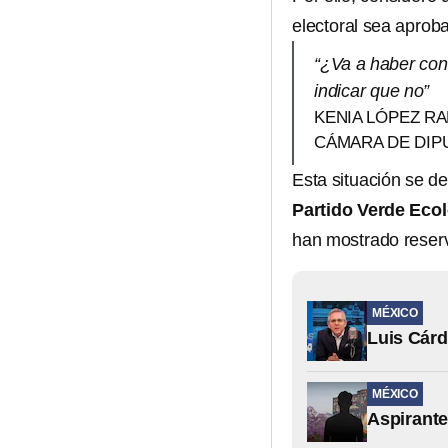
electoral sea aprob
“¿Va a haber con
indicar que no”
KENIA LÓPEZ RA
CÁMARA DE DIP
Esta situación se de
Partido Verde Eco
han mostrado reserva
MÉXICO
Luis Cárd
MÉXICO
Aspirante