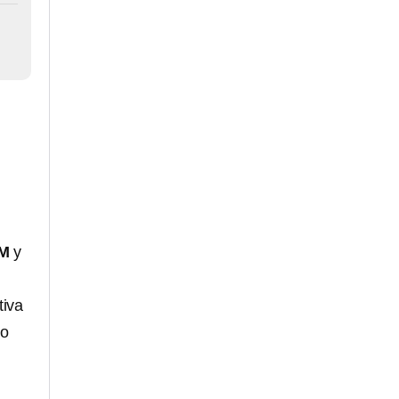
M
y
tiva
do