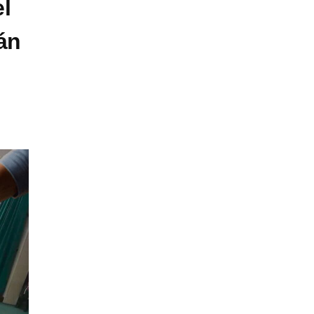
el
án