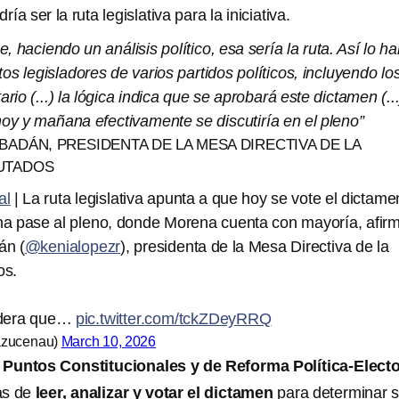
ía ser la ruta legislativa para la iniciativa.
, haciendo un análisis político, esa sería la ruta. Así lo h
os legisladores de varios partidos políticos, incluyendo lo
rio (...) la lógica indica que se aprobará este dictamen (...
hoy y mañana efectivamente se discutiría en el pleno”
BADÁN, PRESIDENTA DE LA MESA DIRECTIVA DE LA
UTADOS
al
| La ruta legislativa apunta a que hoy se vote el dictame
a pase al pleno, donde Morena cuenta con mayoría, afir
án (
@kenialopezr
), presidenta de la Mesa Directiva de la
os.
idera que…
pic.twitter.com/tckZDeyRRQ
azucenau)
March 10, 2026
Puntos Constitucionales y de Reforma Política-Electo
as de
leer, analizar y votar el dictamen
para determinar si