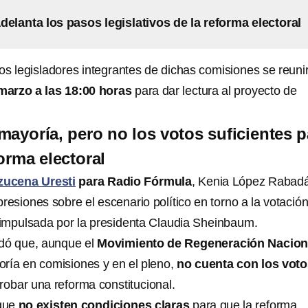
delanta los pasos legislativos de la reforma electoral
os legisladores integrantes de dichas comisiones se reuni
marzo a las 18:00 horas
para dar lectura al proyecto de
mayoría, pero no los votos suficientes p
orma electoral
zucena Uresti
para Radio Fórmula
, Kenia López Rabad
resiones sobre el escenario político en torno a la votació
l impulsada por la presidenta Claudia Sheinbaum.
rdó que, aunque el
Movimiento de Regeneración Nacion
ría en comisiones y en el pleno,
no cuenta con los vot
obar una reforma constitucional.
 que
no existen condiciones claras
para que la reforma