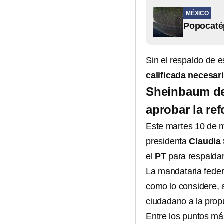
MÉXICO
Popocatép
Sin el respaldo de e
calificada necesar
Sheinbaum des
aprobar la ref
Este martes 10 de m
presidenta
Claudia
el
PT
para respaldar
La mandataria fede
como lo considere,
ciudadano a la prop
Entre los puntos má