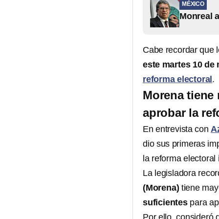
MÉXICO
Monreal a
Cabe recordar que l
este martes 10 de 
reforma electoral
.
Morena tiene 
aprobar la ref
En entrevista con
A
dio sus primeras imp
la reforma electora
La legisladora reco
(Morena)
tiene mayo
suficientes
para apr
Por ello, consideró