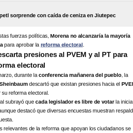
etl sorprende con caída de ceniza en Jiutepec
stas fuerzas políticas,
Morena no alcanzaría la mayoría
ia
para aprobar la
reforma electoral
.
carta presiones al PVEM y al PT para
orma electoral
arzo, durante la
conferencia mañanera del pueblo
, la
 Sheinbaum
descartó que existan presiones hacia el
PVE
 su reforma electoral.
ral subrayó que
cada legislador es libre de votar
la inicia
 aunque destacó que diversas encuestas muestran respal
uesta.
s relevantes de la reforma que apoyan los ciudadanos se