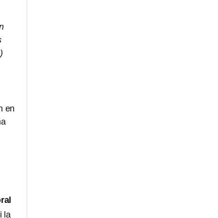
an
s
)
n en
ma
ral
 la