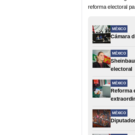
reforma electoral pa
MÉXICO
Cámara de
MÉXICO
Sheinbaum
electoral
MÉXICO
Reforma e
extraordi
MÉXICO
Diputados