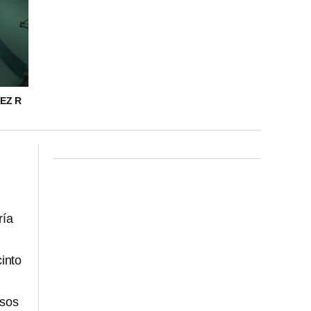
EZ R
ría
cinto
rsos