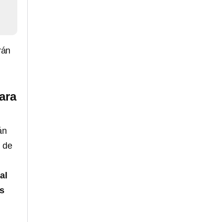
rán
ara
án
n de
al
os