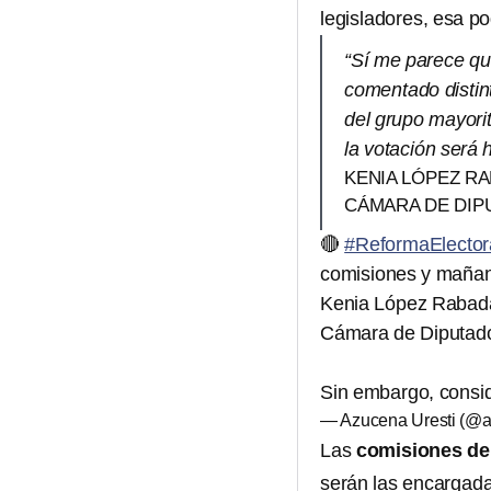
legisladores, esa podr
“Sí me parece que
comentado distint
del grupo mayorita
la votación será 
KENIA LÓPEZ RA
CÁMARA DE DIP
🔴
#ReformaElector
comisiones y mañan
Kenia López Rabad
Cámara de Diputad
Sin embargo, cons
— Azucena Uresti (@
Las
comisiones de 
serán las encargad