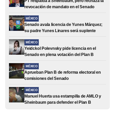
PT respalda a Sheinbaum, pero rechaza la
revocación de mandato en el Senado
MÉXICO
Senado avala licencia de Yunes Márquez;
su padre Yunes Linares será suplente
MÉXICO
Yeidckol Polevnsky pide licencia en el
Senado en plena votación del Plan B
MÉXICO
Aprueban Plan B de reforma electoral en
comisiones del Senado
MÉXICO
Manuel Huerta usa estampilla de AMLO y
Sheinbaum para defender el Plan B