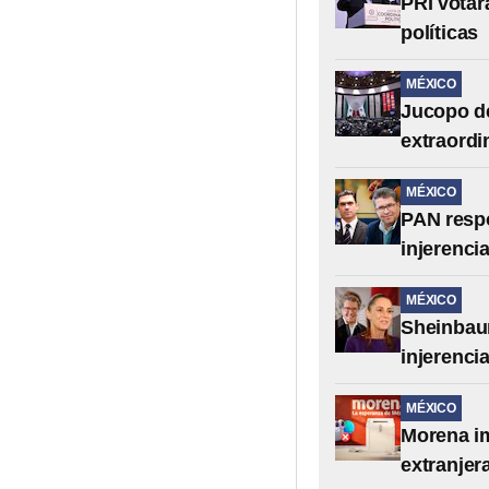
PRI votar
políticas
MÉXICO
Jucopo de
extraordi
MÉXICO
PAN respo
injerenci
MÉXICO
Sheinbaum
injerenci
MÉXICO
Morena im
extranjer