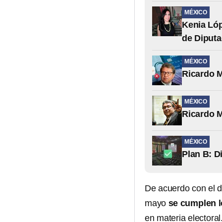
MÉXICO
Kenia Lóp
de Diput
MÉXICO
Ricardo M
MÉXICO
Ricardo M
MÉXICO
Plan B: D
De acuerdo con el d
mayo
se cumplen l
en materia electoral