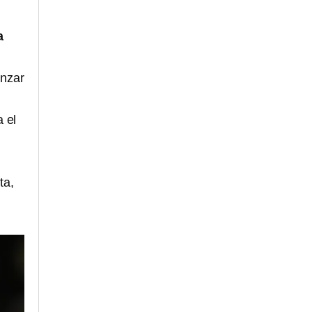
a
anzar
 el
ta,