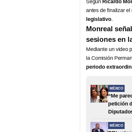
Según
Ricardo Mo
antes de finalizar 
legislativo
.
Monreal señal
sesiones en 
Mediante un video p
la Comisión Permane
periodo extraordin
MÉXICO
“Me parec
petición 
Diputado
MÉXICO