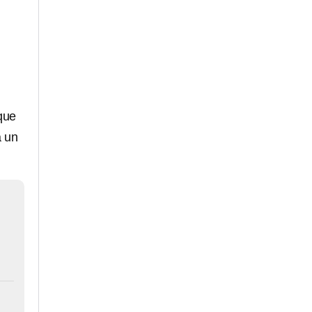
que
a un