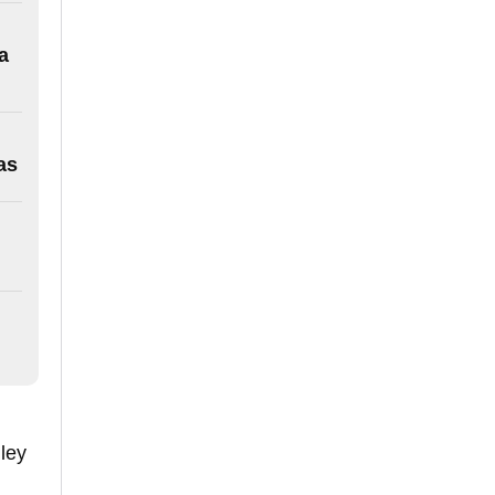
a
as
 ley