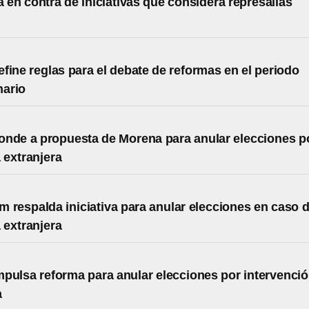
á en contra de iniciativas que considera represalias
fine reglas para el debate de reformas en el periodo
nario
nde a propuesta de Morena para anular elecciones p
a extranjera
 respalda iniciativa para anular elecciones en caso 
a extranjera
pulsa reforma para anular elecciones por intervenci
a