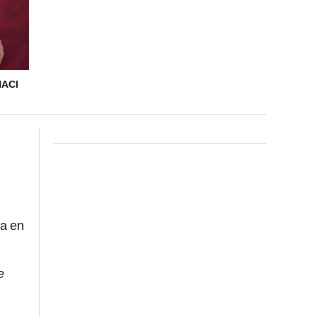
HACI
a en
e