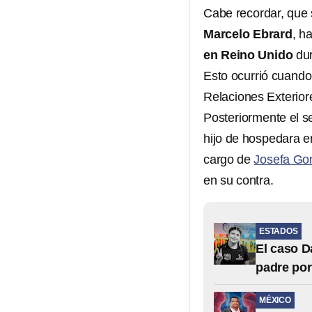
Cabe recordar, que 
Marcelo Ebrard
, h
en Reino Unido
dur
Esto ocurrió cuando
Relaciones Exterior
Posteriormente el s
hijo de hospedara e
cargo de
Josefa Go
en su contra.
ESTADOS
El caso D
padre po
MÉXICO