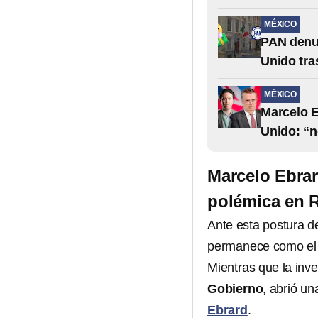
MÉXICO
PAN denun
Unido tra
MÉXICO
Marcelo E
Unido: “
Marcelo Ebra
polémica en R
Ante esta postura d
permanece como el t
Mientras que la inve
Gobierno
, abrió u
Ebrard
.