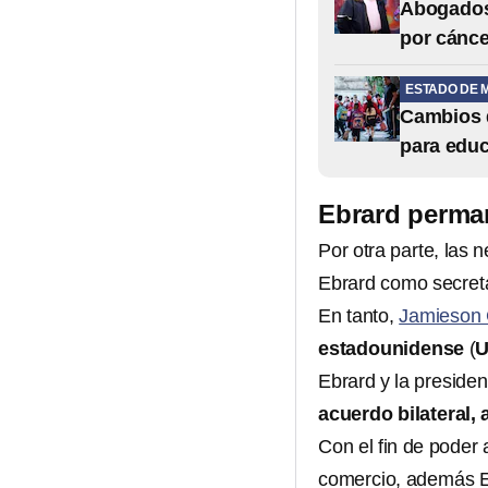
Abogados 
por cánce
ESTADO DE 
Cambios d
para educ
Ebrard perma
Por otra parte, las
Ebrard como secret
En tanto,
Jamieson 
estadounidense
(
Ebrard y la presid
acuerdo bilateral,
Con el fin de poder 
comercio, además E