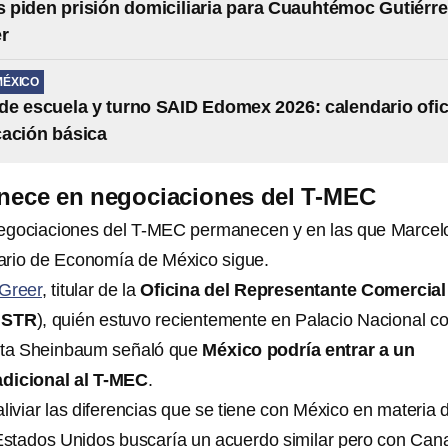
piden prisión domiciliaria para Cuauhtémoc Gutiérre
r
MÉXICO
e escuela y turno SAID Edomex 2026: calendario ofic
ación básica
nece en negociaciones del T-MEC
 negociaciones del T-MEC permanecen y en las que Marcel
ario de Economía de México sigue.
Greer
, titular de la
Oficina del Representante Comercial
USTR
), quién estuvo recientemente en
Palacio Nacional c
enta Sheinbaum
señaló que
México podría entrar a un
 adicional al T-MEC
.
aliviar las diferencias que se tiene con México en materia 
stados Unidos buscaría un acuerdo similar pero con Can