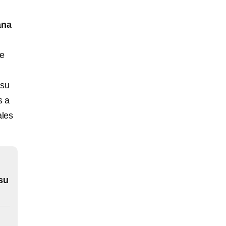
ana
de
 su
s a
ales
 su