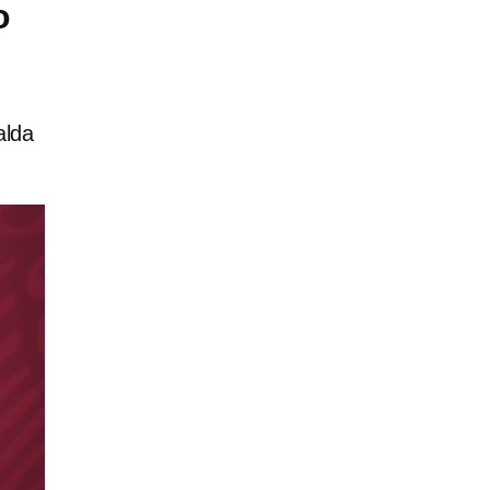
o
alda