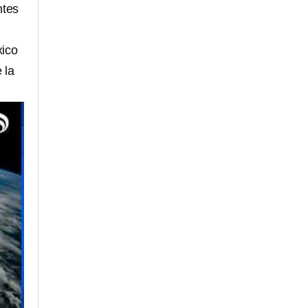
ntes
xico
 la