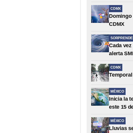
CDMX
Domingo d
CDMX
SORPRENDE
Cada vez 
alerta S
CDMX
Temporal 
MÉXICO
Inicia la
este 15 d
MÉXICO
Lluvias s