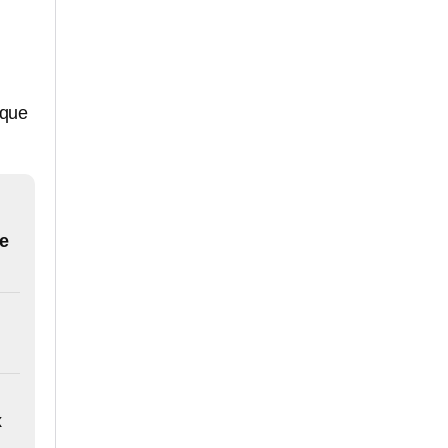
 que
de
x