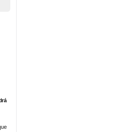
drá
que