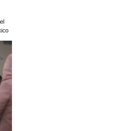
el
xico