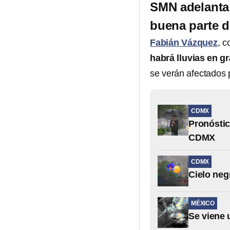
SMN adelanta 
buena parte d
Fabián Vázquez
, 
habrá lluvias en g
se verán afectados p
CDMX
Pronóstic
CDMX
CDMX
Cielo neg
MÉXICO
Se viene