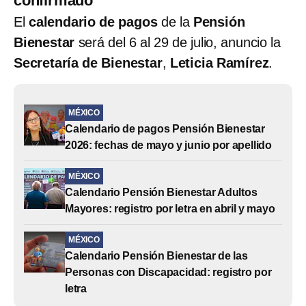
confirmado
El
calendario de pagos
de la
Pensión
Bienestar
será del 6 al 29 de julio, anuncio la
Secretaría de Bienestar
,
Leticia Ramírez
.
MÉXICO
Calendario de pagos Pensión Bienestar
2026: fechas de mayo y junio por apellido
MÉXICO
Calendario Pensión Bienestar Adultos
Mayores: registro por letra en abril y mayo
MÉXICO
Calendario Pensión Bienestar de las
Personas con Discapacidad: registro por
letra