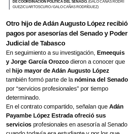
DE COORDINACIÓN POLÍTICA DEL SENADO.
(GALO CAÑAS RODRÍ
GUEZ/CUARTOSCURO / GALO CAÑAS RODRÍGUEZ)
Otro hijo de Adán Augusto López recibió
pagos por asesorías del Senado y Poder
Judicial de Tabasco
En seguimiento a su investigación,
Emeequis
y Jorge García Orozco
dieron a conocer que
el
hijo mayor de Adán Augusto López
también formó parte de la
nómina del Senado
por “servicios profesionales” por tiempo
determinado.
En el contrato compartido, señalan que
Adán
Payambe López Estrada ofreció sus
servicios
profesionales en asesoría al Senado
cuando todavía era estudiante y por los que