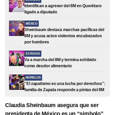
Identifican a agresor del 8M en Querétaro
ligado a diputado
MÉXICO
Sheinbaum destaca marchas pacíficas del
8M y acusa actos violentos encabezados
por hombres
ESTADOS
Va a marcha del 8M y termina exhibido
como deudor alimentario
MORELOS
“El zapatismo es una lucha por derechos”:
familia de Zapata responde a pintas del 8M
Claudia Sheinbaum asegura que ser
presidenta de México es un “símbolo”