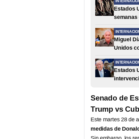
INTERNACIO
Estados U
semanas 
INTERNACIO
Miguel Dí
Unidos c
INTERNACIO
Estados U
intervenc
Senado de Es
Trump vs Cu
Este martes 28 de ab
medidas de Donal
Sin embargo, los r