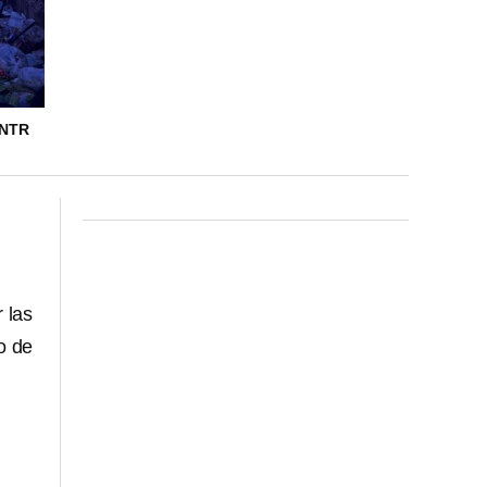
ONTR
 las
so de