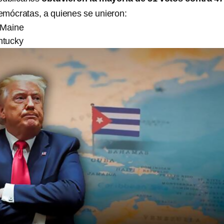
emócratas, a quienes se unieron:
 Maine
ntucky