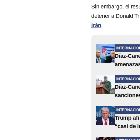
Sin embargo, el resu
detener a Donald Tr
Irán
.
INTERNACIO
Díaz-Cane
amenazas 
INTERNACIO
Díaz-Can
sancione
INTERNACIO
Trump afi
“casi de 