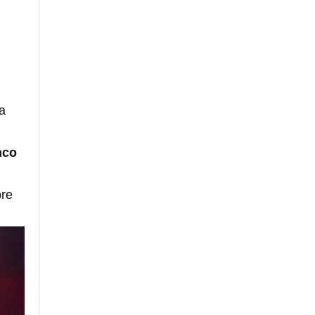
a
nco
bre