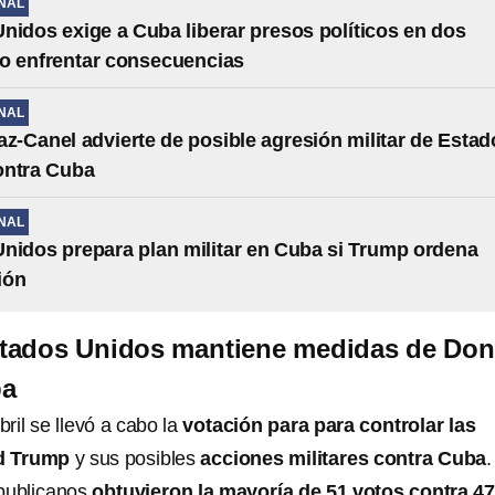
NAL
nidos exige a Cuba liberar presos políticos en dos
o enfrentar consecuencias
NAL
az-Canel advierte de posible agresión militar de Esta
ontra Cuba
NAL
nidos prepara plan militar en Cuba si Trump ordena
ión
tados Unidos mantiene medidas de Don
ba
ril se llevó a cabo la
votación para para controlar las
d Trump
y sus posibles
acciones militares contra Cuba
.
epublicanos
obtuvieron la mayoría de 51 votos contra 4