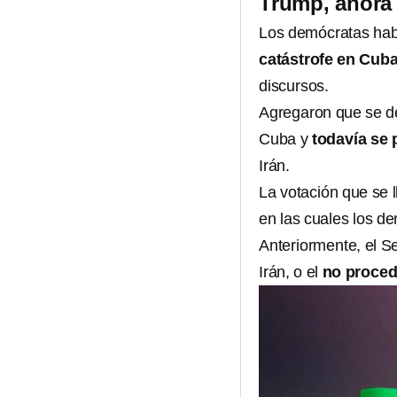
Trump, ahora
Los demócratas habí
catástrofe en Cub
discursos.
Agregaron que se de
Cuba y
todavía se 
Irán.
La votación que se 
en las cuales los d
Anteriormente, el S
Irán, o el
no proced