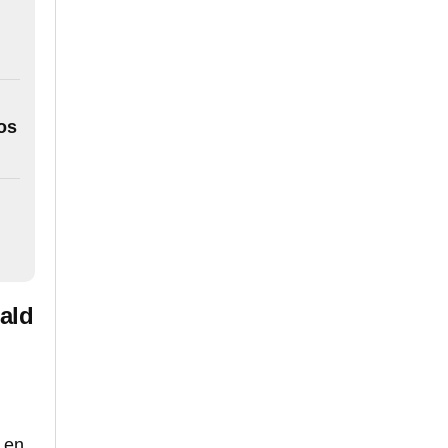
dos
ald
7
en