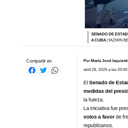
SENADO DE ESTAD
A CUBA
(YAZMÍN B
Por
María José Izquier
Compartir en
abril 28, 2026 a las 20:
El
Senado de Esta
medidas del presi
la fuerza.
La iniciativa fue p
votos a favor
de fr
republicanos.