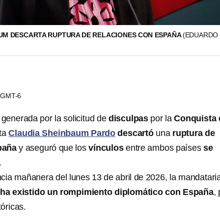
UM DESCARTA RUPTURA DE RELACIONES CON ESPAÑA
(EDUARDO 
8 GMT-6
 generada por la solicitud de
disculpas
por la
Conquista 
nta
Claudia Sheinbaum Pardo
descartó
una
ruptura de
paña
y aseguró que los
vínculos
entre ambos países
se
.
cia mañanera del lunes 13 de abril de 2026, la mandatari
ha existido un rompimiento diplomático con España
,
tóricas.