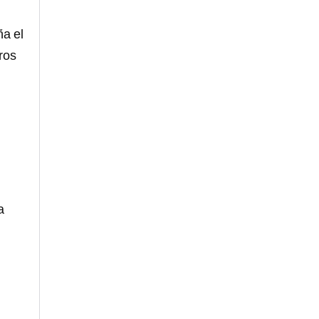
ña el
ros
a