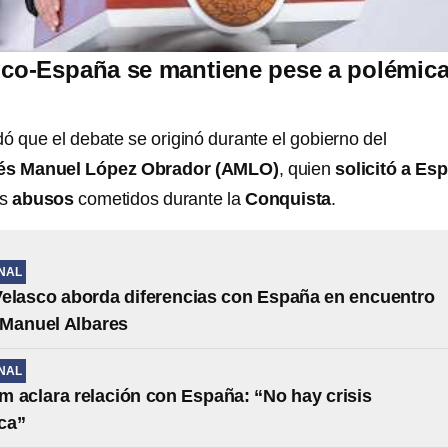
ico-España se mantiene pese a polémic
ó que el debate se originó durante el gobierno del
és Manuel López Obrador (AMLO)
, quien
solicitó a Es
os
abusos
cometidos durante la
Conquista
.
NAL
elasco aborda diferencias con España en encuentro
 Manuel Albares
NAL
 aclara relación con España: “No hay crisis
ca”