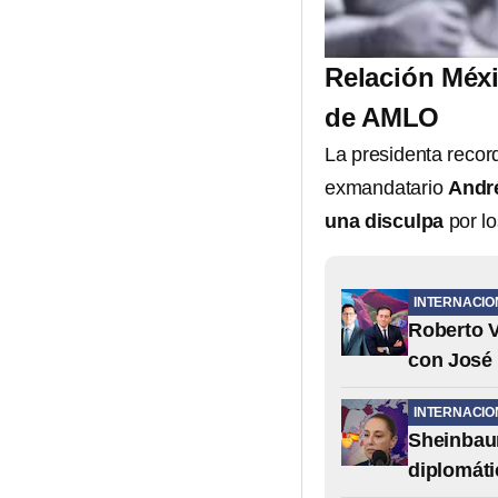
Relación Méx
de AMLO
La presidenta record
exmandatario
Andr
una disculpa
por l
INTERNACIO
Roberto V
con José
INTERNACIO
Sheinbaum
diplomáti