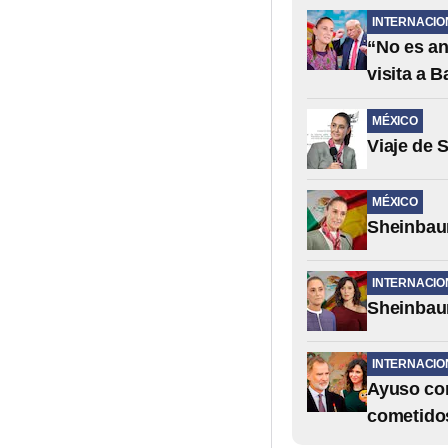
INTERNACIO
“No es an
visita a 
MÉXICO
Viaje de 
MÉXICO
Sheinbaum
INTERNACIO
Sheinbau
INTERNACIO
Ayuso con
cometido