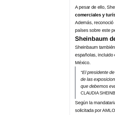
A pesar de ello, Sh
comerciales y turí
Además, reconoció q
países sobre este p
Sheinbaum des
Sheinbaum también 
españolas, incluido 
México.
“El presidente de
de las exposicion
que debemos eval
CLAUDIA SHEIN
Según la mandataria
solicitada por AML