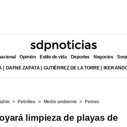
nacional
Opinión
Estilo de vida
Deportes
Negocios
Sorp
A
DAFNE ZAPATA
GUTIÉRREZ DE LA TORRE
IKER AND
Nahle
Petróleo
Medio ambiente
Pemex
yará limpieza de playas de