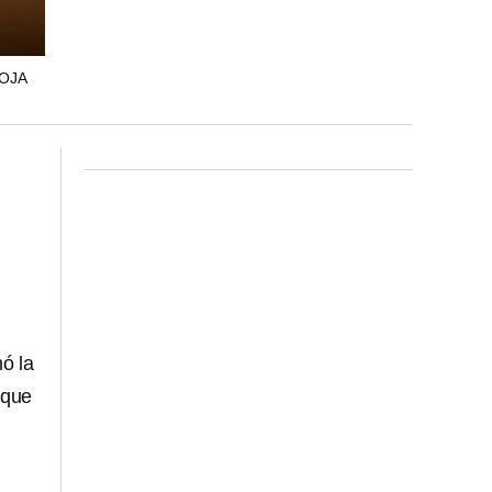
ROJA
mó la
 que
n