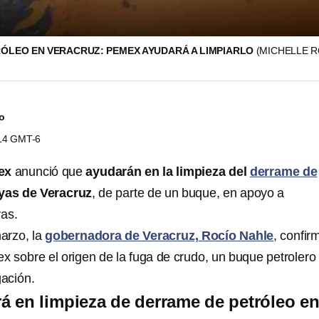
ÓLEO EN VERACRUZ: PEMEX AYUDARÁ A LIMPIARLO
(MICHELLE 
do
:14 GMT-6
ex
anunció que
ayudarán en la limpieza del
derrame de
yas de Veracruz
, de parte de un buque, en apoyo a
as.
arzo, la
gobernadora de Veracruz, Rocío Nahle
, confir
ex sobre el origen de la fuga de crudo, un buque petrolero
gación.
 en limpieza de derrame de petróleo e