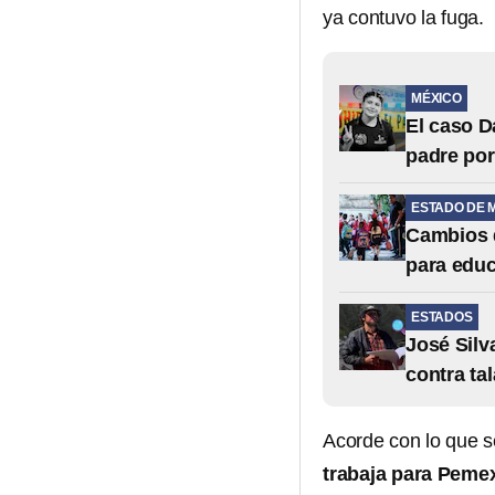
ya contuvo la fuga.
MÉXICO
El caso D
padre po
ESTADO DE 
Cambios d
para educ
ESTADOS
José Silv
contra tal
Acorde con lo que s
trabaja para Peme