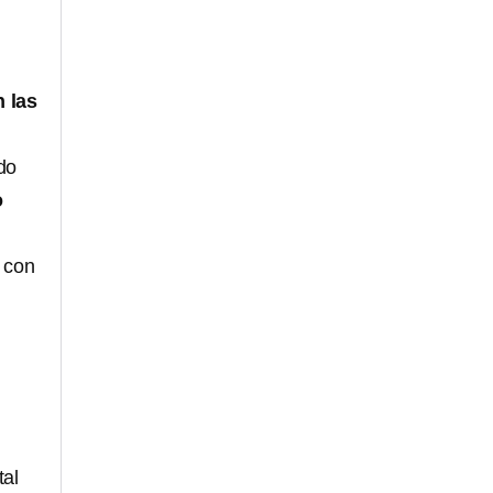
n las
do
o
 con
tal