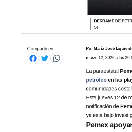
DERRAME DE PETR
S)
Por
María José Izquier
Compartir en
marzo 12, 2026 a las 20
La paraestatal
Pem
petróleo
en las pla
comunidades coster
Este jueves 12 de m
notificación de Pem
ya está bajo investi
Pemex apoyará