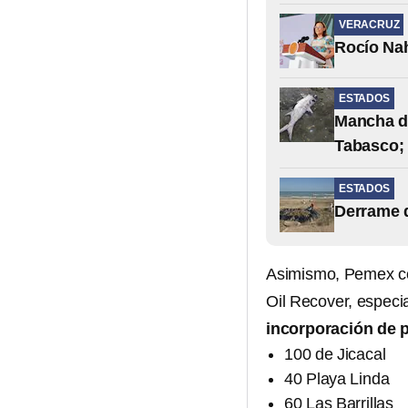
VERACRUZ
Rocío Nah
ESTADOS
Mancha de
Tabasco;
ESTADOS
Derrame d
Asimismo, Pemex co
Oil Recover, especia
incorporación de 
100 de Jicacal
40 Playa Linda
60 Las Barrillas