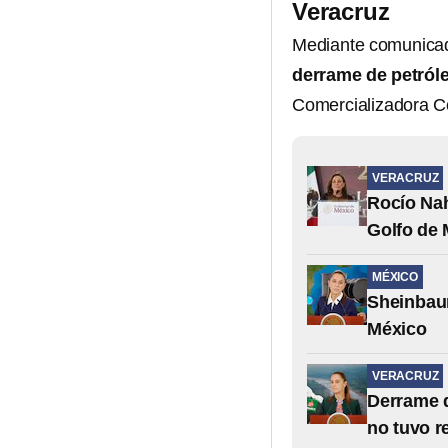
Veracruz
Mediante comunica
derrame de petról
Comercializadora C
VERACRUZ
Rocío Nah
Golfo de
MÉXICO
Sheinbaum
México
VERACRUZ
Derrame d
no tuvo r