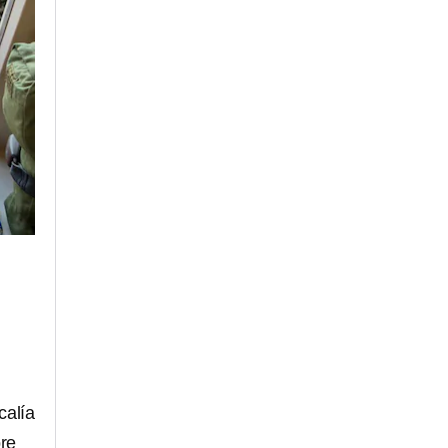
calía
bre