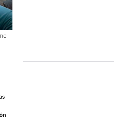
TICI
as
ión