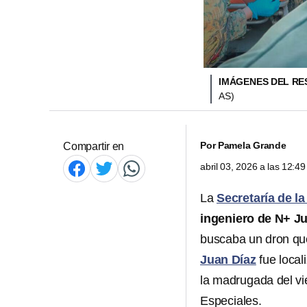
IMÁGENES DEL RE
AS)
Por
Pamela Grande
Compartir en
abril 03, 2026 a las 12:
La
Secretaría de l
ingeniero de N+ J
buscaba un dron que
Juan Díaz
fue loca
la madrugada del vi
Especiales.