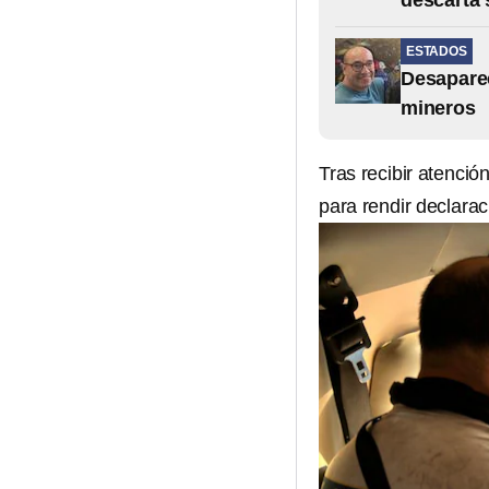
descarta 
ESTADOS
Desaparec
mineros
Tras recibir atenció
para rendir declarac