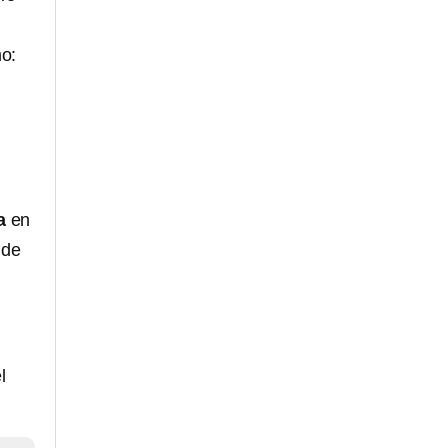
mo:
a
en
 de
l