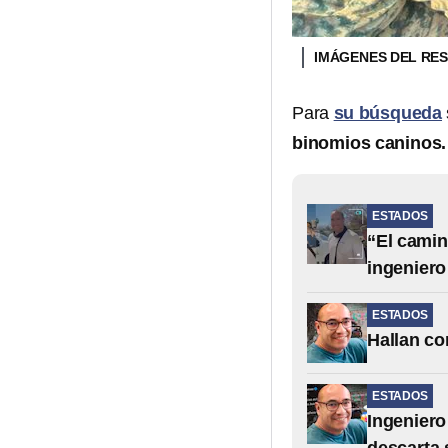
IMÁGENES DEL RES
Para
su búsqueda
binomios caninos.
ESTADOS
“El camin
ingeniero
ESTADOS
Hallan co
ESTADOS
Ingeniero