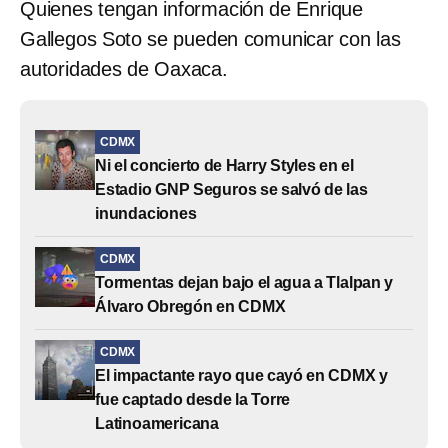
Quienes tengan información de Enrique
Gallegos Soto se pueden comunicar con las
autoridades de Oaxaca.
CDMX
Ni el concierto de Harry Styles en el
Estadio GNP Seguros se salvó de las
inundaciones
CDMX
Tormentas dejan bajo el agua a Tlalpan y
Álvaro Obregón en CDMX
CDMX
El impactante rayo que cayó en CDMX y
fue captado desde la Torre
Latinoamericana