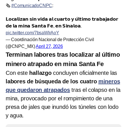
🗞️
#ComunicadoCNPC
:
𝗟𝗼𝗰𝗮𝗹𝗶𝘇𝗮𝗻 𝘀𝗶𝗻 𝘃𝗶𝗱𝗮 𝗮𝗹 𝗰𝘂𝗮𝗿𝘁𝗼 𝘆 𝘂́𝗹𝘁𝗶𝗺𝗼 𝘁𝗿𝗮𝗯𝗮𝗷𝗮𝗱𝗼𝗿
𝗱𝗲 𝗹𝗮 𝗺𝗶𝗻𝗮 𝗦𝗮𝗻𝘁𝗮 𝗙𝗲, 𝗲𝗻 𝗦𝗶𝗻𝗮𝗹𝗼𝗮.
pic.twitter.com/7bsaWIrAoY
— Coordinación Nacional de Protección Civil
(@CNPC_MX)
April 27, 2026
Terminan labores tras localizar al último
minero atrapado en mina Santa Fe
Con este
hallazgo
concluyen oficialmente las
labores de búsqueda de los cuatro
mineros
que quedaron atrapados
tras el colapso en la
mina, provocado por el rompimiento de una
presa de jales que inundó los túneles con lodo
y agua.