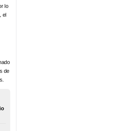
or lo
 el
inado
s de
s.
io