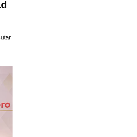
ad
cutar