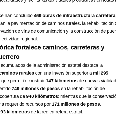
ocalidades y facilita las actividades productivas en todas 
.
se han concluido
469 obras de infraestructura carretera
an la pavimentación de caminos rurales, la rehabilitación 
ervación de vías de comunicación y la construcción de pue
nectividad regional.
órica fortalece caminos, carreteras y
uerrero
 acumulados de la administración estatal destaca la
caminos rurales
con una inversión superior a
mil 295
, que permitió construir
147 kilómetros
de nuevas vialidad
ertido
749 millones de pesos
en la rehabilitación de
 cobertura de
940 kilómetros
; mientras que la conservaci
ha requerido recursos por
171 millones de pesos
,
993 kilómetros
de la red carretera estatal.