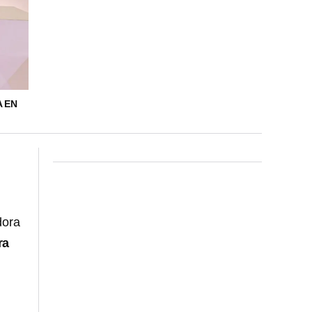
A EN
dora
ra