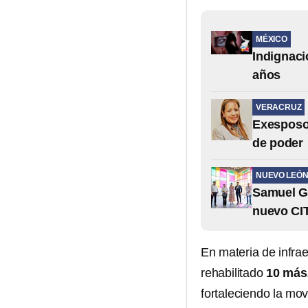
MÉXICO
Indignaci
años
VERACRUZ
Exesposo 
de poder
NUEVO LEÓ
Samuel Ga
nuevo CI
En materia de infrae
rehabilitado
10 más
fortaleciendo la mov