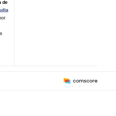
a de
udia
por
a
s