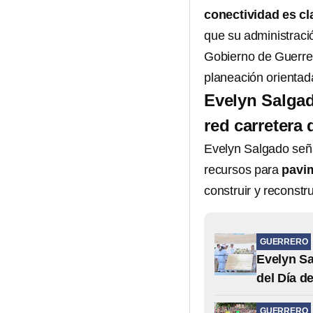
conectividad es cl
que su administraci
Gobierno de Guerrer
planeación orienta
Evelyn Salgad
red carretera
Evelyn Salgado seña
recursos para
pavim
construir y reconst
GUERRERO
Evelyn Sa
del Día d
GUERRERO