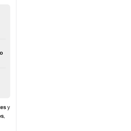
so
tes
y
os
,