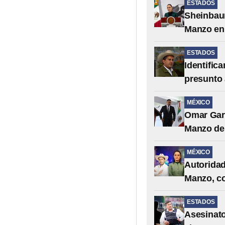
ESTADOS
Sheinbaum
Manzo en
ESTADOS
Identific
presunto
MÉXICO
Omar Garc
Manzo de
MÉXICO
Autoridad
Manzo, c
ESTADOS
Asesinato