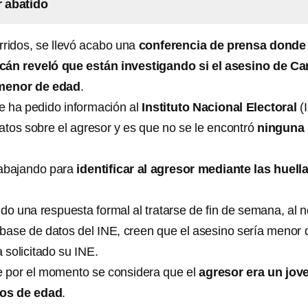
r abatido
rridos, se llevó acabo una
conferencia de prensa donde 
cán reveló que están investigando si el asesino de Ca
menor de edad
.
e ha pedido información al
Instituto Nacional Electoral
(
tos sobre el agresor y es que no se le encontró
ninguna
rabajando para
identificar al agresor mediante las huell
ido una respuesta formal al tratarse de fin de semana, al n
a base de datos del INE, creen que el asesino sería menor 
 solicitado su INE.
ue por el momento se considera que el
agresor era un jov
ños de edad
.