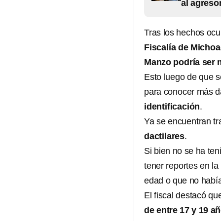
al agreso
Tras los hechos ocu
Fiscalía de Michoa
Manzo podría ser 
Esto luego de que s
para conocer más da
identificación
.
Ya se encuentran t
dactilares
.
Si bien no se ha ten
tener reportes en l
edad o que no había
El fiscal destacó q
de entre 17 y 19 a