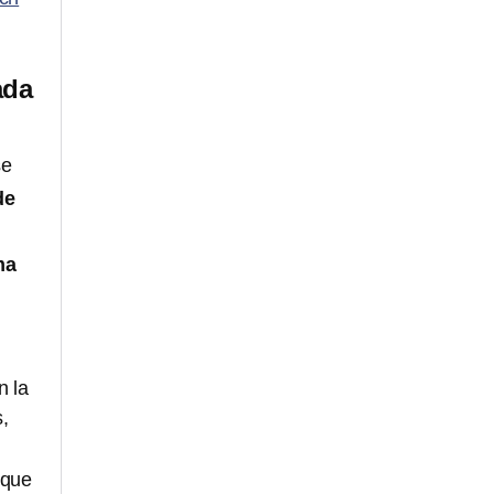
ada
se
de
ma
n la
,
 que