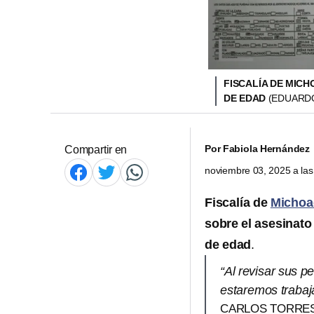
FISCALÍA DE MIC
DE EDAD
(EDUARDO
Por
Fabiola Hernández
Compartir en
noviembre 03, 2025 a la
Fiscalía de
Michoa
sobre el asesinat
de edad
.
“Al revisar sus p
estaremos trabaja
CARLOS TORRES 