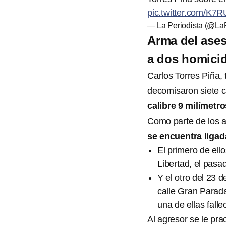
pic.twitter.com/K
— La Periodista (@La
Arma del ases
a dos homici
Carlos Torres Piña, 
decomisaron siete c
calibre 9 milímetro
Como parte de los ad
se encuentra liga
El primero de ello
Libertad, el pasa
Y el otro del 23 
calle Gran Parada
una de ellas falle
Al agresor se le pr