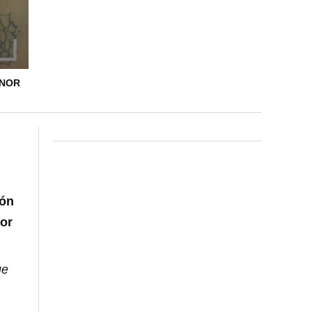
ENOR
ión
or
ue