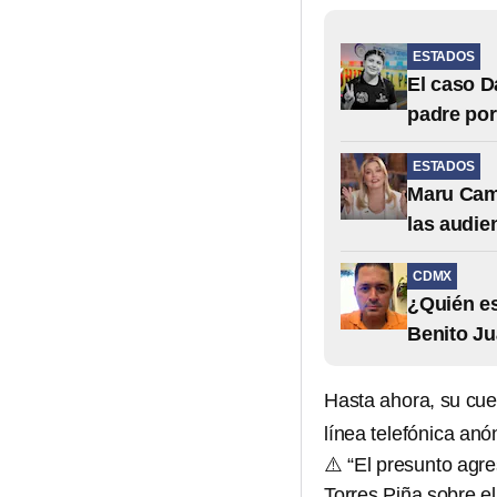
ESTADOS
El caso D
padre po
ESTADOS
Maru Camp
las audie
CDMX
¿Quién es
Benito Ju
Hasta ahora, su cue
línea telefónica an
⚠️ “El presunto agre
Torres Piña sobre e