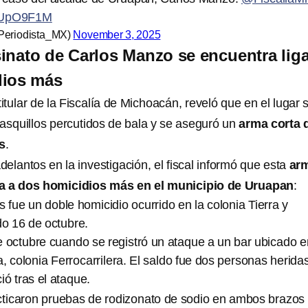
7RUpO9F1M
Periodista_MX)
November 3, 2025
inato de Carlos Manzo se encuentra lig
dios más
titular de la Fiscalía de Michoacán, reveló que en el lugar 
asquillos percutidos de bala y se aseguró un
arma corta 
s
.
elantos en la investigación, el fiscal informó que esta
ar
da a dos homicidios más en el municipio de Uruapan
:
s fue un doble homicidio ocurrido en la colonia Tierra y
do 16 de octubre.
de octubre cuando se registró un ataque a un bar ubicado e
, colonia Ferrocarrilera. El saldo fue dos personas heridas
ció tras el ataque.
acticaron pruebas de rodizonato de sodio en ambos brazos