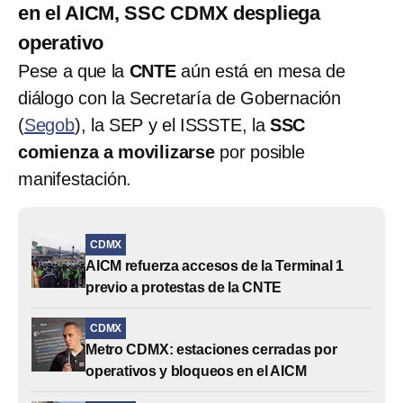
en el AICM, SSC CDMX despliega
operativo
Pese a que la
CNTE
aún está en mesa de
diálogo con la Secretaría de Gobernación
(
Segob
), la SEP y el ISSSTE, la
SSC
comienza a movilizarse
por posible
manifestación.
CDMX
AICM refuerza accesos de la Terminal 1
previo a protestas de la CNTE
CDMX
Metro CDMX: estaciones cerradas por
operativos y bloqueos en el AICM