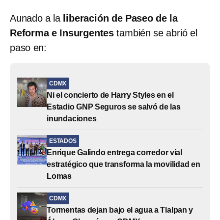
Aunado a la
liberación de Paseo de la
Reforma e Insurgentes
también se abrió el
paso en:
CDMX
Ni el concierto de Harry Styles en el
Estadio GNP Seguros se salvó de las
inundaciones
ESTADOS
Enrique Galindo entrega corredor vial
estratégico que transforma la movilidad en
Lomas
CDMX
Tormentas dejan bajo el agua a Tlalpan y