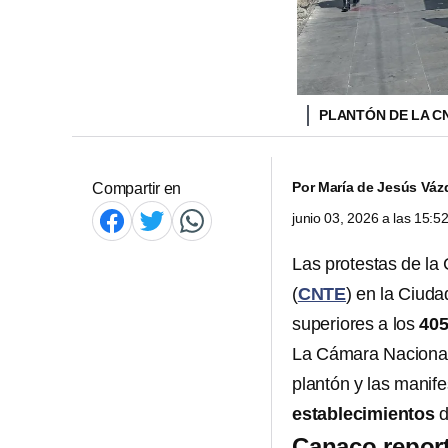
PLANTÓN DE LA C
Por
María de Jesús Váz
Compartir en
junio 03, 2026 a las 15:
Las protestas de la
(
CNTE
) en la Ciud
superiores a los
405
La Cámara Nacional 
plantón y las manif
establecimientos
d
Canaco report