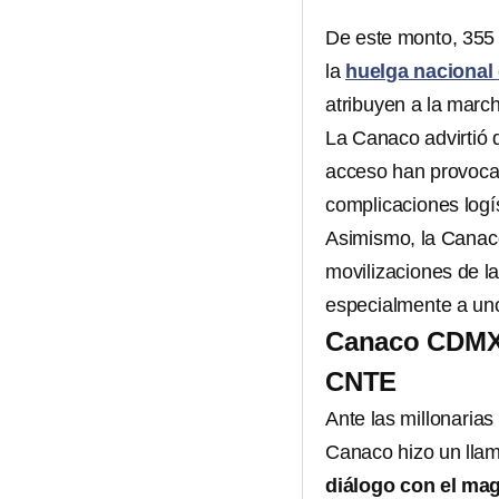
De este monto, 355 
la
huelga nacional
atribuyen a la march
La Canaco advirtió q
acceso han provoc
complicaciones logís
Asimismo, la Canaco
movilizaciones de l
especialmente a unos
Canaco CDMX l
CNTE
Ante las millonarias
Canaco hizo un llam
diálogo con el mag