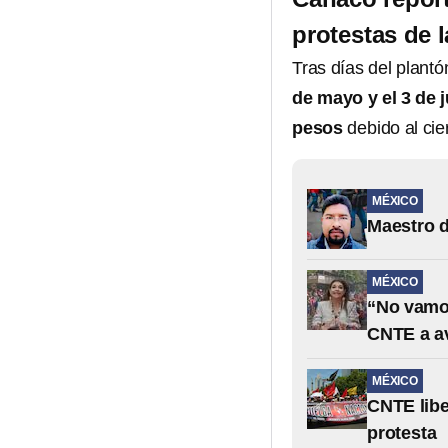
protestas de
Tras días del plan
de mayo y el 3 de 
pesos
debido al cie
MÉXICO
Maestro d
MÉXICO
“No vamos
CNTE a a
MÉXICO
CNTE libe
protesta