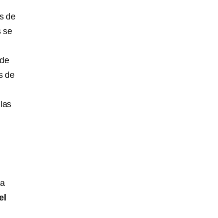
s de
s se
 de
s de
las
la
el