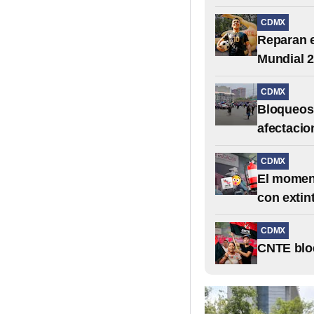
CDMX
Reparan e
Mundial 
CDMX
Bloqueos 
afectacio
CDMX
El moment
con extin
CDMX
CNTE bloq