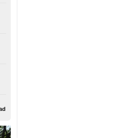
l
dad