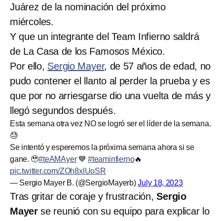
Juárez de la nominación del próximo
miércoles.
Y que un integrante del Team Infierno saldrá
de La Casa de los Famosos México.
Por ello,
Sergio Mayer
, de 57 años de edad, no
pudo contener el llanto al perder la prueba y es
que por no arriesgarse dio una vuelta de más y
llegó segundos después.
Esta semana otra vez NO se logró ser el líder de la semana.
😓
Se intentó y esperemos la próxima semana ahora si se
gane. 🥹
#teAMAyer
💙
#teaminfierno
🔥
pic.twitter.com/ZOh8xlUoSR
— Sergio Mayer B. (@SergioMayerb)
July 18, 2023
Tras gritar de coraje y frustración,
Sergio
Mayer
se reunió con su equipo para explicar lo