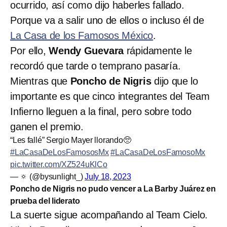
ocurrido, así como dijo haberles fallado.
Porque va a salir uno de ellos o incluso él de
La Casa de los Famosos México
.
Por ello,
Wendy Guevara
rápidamente le
recordó que tarde o temprano pasaría.
Mientras que
Poncho de Nigris
dijo que lo
importante es que cinco integrantes del Team
Infierno lleguen a la final, pero sobre todo
ganen el premio.
“Les fallé” Sergio Mayer llorando🥺
#LaCasaDeLosFamososMx
#LaCasaDeLosFamosoMx
pic.twitter.com/XZ524uKlCo
— 🔅 (@bysunlight_)
July 18, 2023
Poncho de Nigris no pudo vencer a La Barby Juárez en
prueba del liderato
La suerte sigue acompañando al Team Cielo.