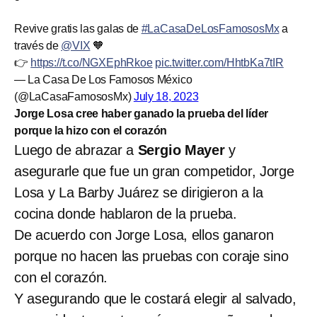
Revive gratis las galas de
#LaCasaDeLosFamososMx
a
través de
@VIX
🧡
👉
https://t.co/NGXEphRkoe
pic.twitter.com/HhtbKa7tIR
— La Casa De Los Famosos México
(@LaCasaFamososMx)
July 18, 2023
Jorge Losa cree haber ganado la prueba del líder
porque la hizo con el corazón
Luego de abrazar a
Sergio Mayer
y
asegurarle que fue un gran competidor, Jorge
Losa y La Barby Juárez se dirigieron a la
cocina donde hablaron de la prueba.
De acuerdo con Jorge Losa, ellos ganaron
porque no hacen las pruebas con coraje sino
con el corazón.
Y asegurando que le costará elegir al salvado,