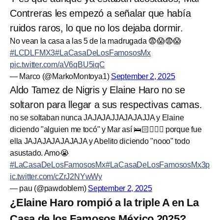
Contreras les empezó a señalar que había
ruidos raros, lo que no los dejaba dormir.
No vean la casa a las 5 de la madrugada 😨😱😨😱
#LCDLFMX3
#LaCasaDeLosFamososMx
pic.twitter.com/aV6qBU5iqC
— Marco (@MarkoMontoya1)
September 2, 2025
Aldo Tamez de Nigris y Elaine Haro no se
soltaron para llegar a sus respectivas camas.
no se soltaban nunca JAJAJAJJAJAJAJJA y Elaine
diciendo "alguien me tocó" y Mar así 🛌🏻🧍🏻‍♀️ porque fue
ella JAJAJAJAJAJAJA y Abelito diciendo "nooo" todo
asustado. Amo😭
#LaCasaDeLosFamososMx
#LaCasaDeLosFamososMx3
p
ic.twitter.com/cZrJ2NYwWy
— pau (@pawdoblem)
September 2, 2025
¿Elaine Haro rompió a la triple A en La
Casa de los Famosos México 2025?