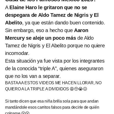
A
Elaine Haro le gritaron que no se
despegara de Aldo Tamez de Nigris y El
Abelito
, ya que están dando buen contenido.
Sin embargo, eso a hecho que
Aaron
Mercury se aleje un poco más
de Aldo
Tamez de Nigris y El Abelito porque no quiere
incomodar.
Esta situación ya fue vista por los integrantes
de la conocida “triple A”, quienes aseguraron
que no los van a separar.
BASTAAA ESTOS VIDEOS ME HACEN LLORAR, NO
QUIERO A LA TRIPLE A DIVIDIDOS 😩🥺😭😖
Si tanto dicen que esa niña brilla sola para que andan
mandándole esos carritos falsos para decirle de quién
colgarse 😤😤