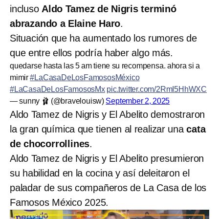
incluso
Aldo Tamez de Nigris terminó
abrazando a Elaine Haro
.
Situación que ha aumentado los rumores de
que entre ellos podría haber algo más.
quedarse hasta las 5 am tiene su recompensa. ahora si a
mimir
#LaCasaDeLosFamososMéxico
#LaCasaDeLosFamososMx
pic.twitter.com/2RmI5HhWXC
— sunny 🩰 (@bravelouisw)
September 2, 2025
Aldo Tamez de Nigris y El Abelito demostraron
la gran química que tienen al realizar una
cata
de chocorrollines
.
Aldo Tamez de Nigris y El Abelito presumieron
su habilidad en la cocina y así deleitaron el
paladar de sus compañeros de La Casa de los
Famosos México 2025.