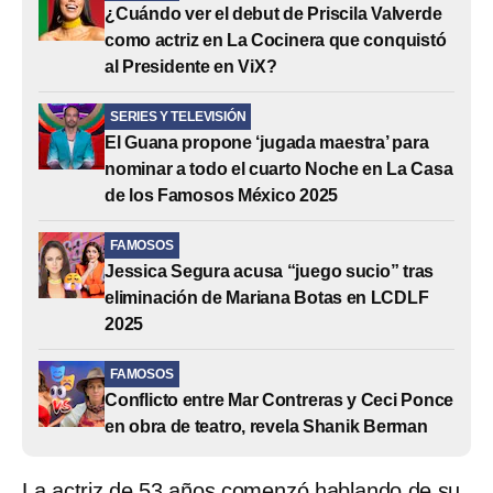
¿Cuándo ver el debut de Priscila Valverde
como actriz en La Cocinera que conquistó
al Presidente en ViX?
SERIES Y TELEVISIÓN
El Guana propone ‘jugada maestra’ para
nominar a todo el cuarto Noche en La Casa
de los Famosos México 2025
FAMOSOS
Jessica Segura acusa “juego sucio” tras
eliminación de Mariana Botas en LCDLF
2025
FAMOSOS
Conflicto entre Mar Contreras y Ceci Ponce
en obra de teatro, revela Shanik Berman
La actriz de 53 años comenzó hablando de su