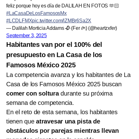
feliz porque hoy es día de DALILAH EN FOTOS 🫶🏻
#LaCasaDeLosFamososMx
#LCDLFMX
pic.twitter.com/lZMBr6Sa2X
— Dalilah Morticia Addams 🥀 (Fer 𝜗ৎ) (@heartzxfer)
September 3, 2025
Habitantes van por el 100% del
presupuesto en La Casa de los
Famosos México 2025
La competencia avanza y los habitantes de La
Casa de los Famosos México 2025 buscan
comer con soltura
durante su próxima
semana de competencia.
En el reto de esta semana, los habitantes
tienen que
atravesar una pista de
obstáculos por parejas mientras llevan