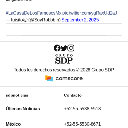
#LaCasaDeLosFamososMx
pic.twitter.com/ygRaxUd2aJ
— luisito🙂 (@SoyRobbbin)
September 2, 2025
Todos los derechos reservados ©
2026
Grupo SDP
sdpnoticias
Contacto
Últimas Noticias
+52-55-5538-5518
México
+52-55-5530-8671