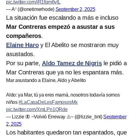
pic.twitter.com/iR1fqm6yIL
— A⁷ (@onetimerhode)
September 2, 2025
La situación fue escalando a más e incluso
Mar Contreras empezó a asustar a sus
compañeros
.
Elaine Haro
y El Abelito se mostraron muy
asustados.
Por su parte,
Aldo Tamez de Nigris
le pidió a
Mar Contreras que ya no les espantara más.
Mar asustando a Elaine, Aldo y Abelito
Aldo: ya Mar, tú ya eres mamá, nosotros todavía somos
niños
#LaCasaDeLosFamososMx
pic.twitter.com/XmLPn1QRde
— Lizzie 🦋 ~Volvió Erreway ⚠️~ (@lizzie_bnt)
September
2, 2025
Los habitantes quedaron tan espantados, que