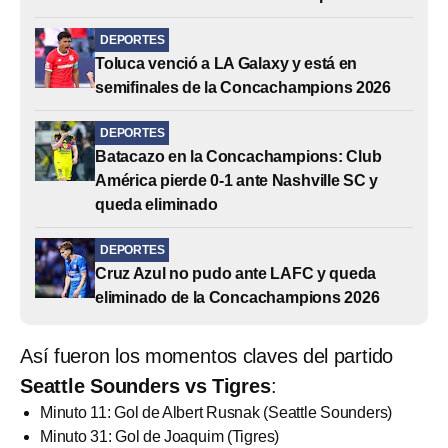
DEPORTES
Toluca venció a LA Galaxy y está en
semifinales de la Concachampions 2026
DEPORTES
Batacazo en la Concachampions: Club
América pierde 0-1 ante Nashville SC y
queda eliminado
DEPORTES
Cruz Azul no pudo ante LAFC y queda
eliminado de la Concachampions 2026
Así fueron los momentos claves del partido
Seattle Sounders vs Tigres
:
Minuto 11: Gol de Albert Rusnak (Seattle Sounders)
Minuto 31: Gol de Joaquim (Tigres)