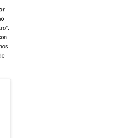
or
no
ro”.
con
enos
de