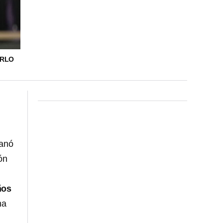
ARLO
Ganó
ón
ños
na