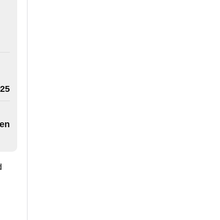
025
 en
d