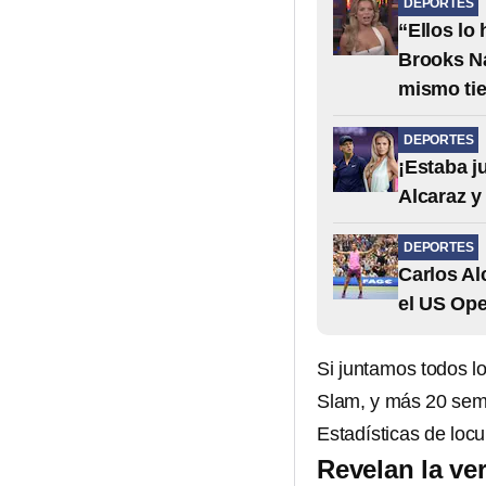
DEPORTES
“Ellos lo
Brooks Na
mismo ti
DEPORTES
¡Estaba j
Alcaraz y
DEPORTES
Carlos Al
el US Op
Si juntamos todos l
Slam, y más 20 se
Estadísticas de loc
Revelan la ve