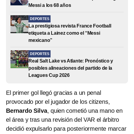
Messi a los 68 años
DEPORTES
La prestigiosa revista France Football
etiqueta a Lainez como el “Messi
mexicano”
DEPORTES
Real Salt Lake vs Atlante: Pronóstico y
posibles alineaciones del partido de la
Leagues Cup 2026
El primer gol llegó gracias a un penal
provocado por el jugador de los citizens,
Bernardo Silva
, quien cometió una mano en
el área y tras una revisión del VAR el árbitro
decidió expulsarlo para posteriormente marcar