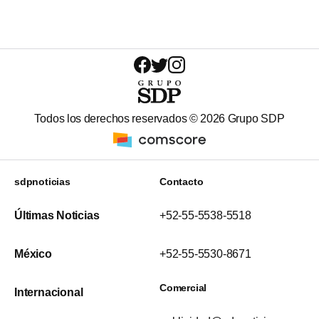
Todos los derechos reservados ©
2026
Grupo SDP
sdpnoticias
Contacto
Últimas Noticias
+52-55-5538-5518
México
+52-55-5530-8671
Comercial
Internacional