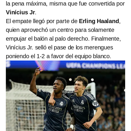
la pena máxima, misma que fue convertida por
Vinícius Jr
.
El empate llegó por parte de
Erling Haaland
,
quien aprovechó un centro para solamente
empujar el balón al palo derecho. Finalmente,
Vinícius Jr. selló el pase de los merengues
poniendo el 1-2 a favor del equipo blanco.