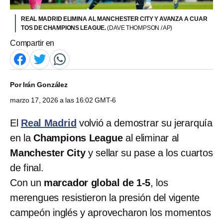
REAL MADRID ELIMINA AL MANCHESTER CITY Y AVANZA A CUAR
TOS DE CHAMPIONS LEAGUE.
(DAVE THOMPSON / AP)
Compartir en
Por
Irán González
marzo 17, 2026 a las 16:02 GMT-6
El
Real Madrid
volvió a demostrar su jerarquía
en la
Champions League
al eliminar al
Manchester City
y sellar su pase a los cuartos
de final.
Con un
marcador global de 1-5
, los
merengues resistieron la presión del vigente
campeón inglés y aprovecharon los momentos