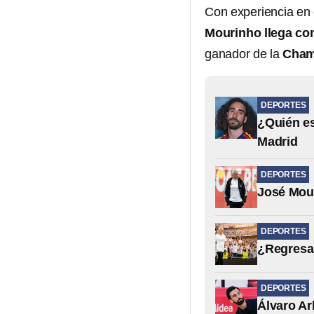
Con experiencia en
Mourinho llega co
ganador de la
Cham
DEPORTES
¿Quién es
Madrid
DEPORTES
José Mour
DEPORTES
¿Regresa
DEPORTES
Álvaro Ar