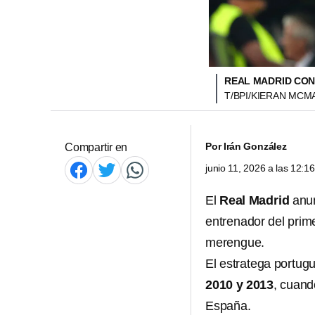
REAL MADRID CON
T/BPI/KIERAN MCM
Por
Irán González
Compartir en
junio 11, 2026 a las 12:
El
Real Madrid
anun
entrenador del prim
merengue.
El estratega portug
2010 y 2013
, cuand
España.