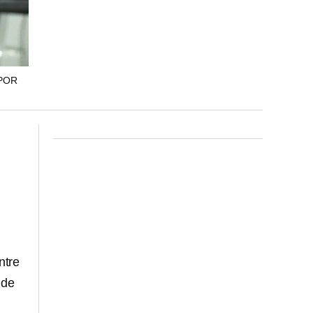
POR
ntre
 de