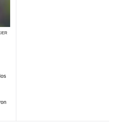
KIER
los
ron