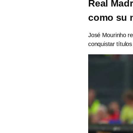
Real Madr
como su 
José Mourinho re
conquistar título