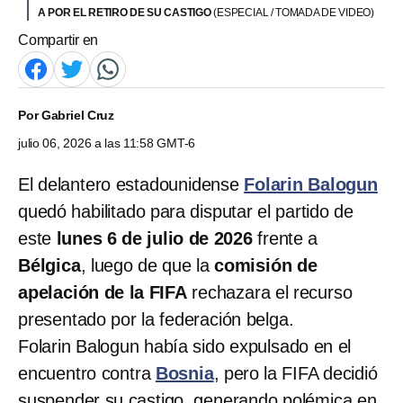
A POR EL RETIRO DE SU CASTIGO
(ESPECIAL / TOMADA DE VIDEO)
Compartir en
Por
Gabriel Cruz
julio 06, 2026 a las 11:58 GMT-6
El delantero estadounidense
Folarin Balogun
quedó habilitado para disputar el partido de
este
lunes 6 de julio de 2026
frente a
Bélgica
, luego de que la
comisión de
apelación de la FIFA
rechazara el recurso
presentado por la federación belga.
Folarin Balogun había sido expulsado en el
encuentro contra
Bosnia
, pero la FIFA decidió
suspender su castigo, generando polémica en