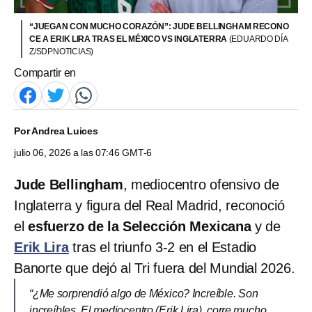
“JUEGAN CON MUCHO CORAZÓN”: JUDE BELLINGHAM RECONO
CE A ERIK LIRA TRAS EL MÉXICO VS INGLATERRA
(EDUARDO DÍA
Z/SDPNOTICIAS)
Compartir en
Por
Andrea Luices
julio 06, 2026 a las 07:46 GMT-6
Jude Bellingham
, mediocentro ofensivo de
Inglaterra y figura del Real Madrid, reconoció
el
esfuerzo de la Selección Mexicana
y de
Erik Lira
tras el triunfo 3-2 en el Estadio
Banorte que dejó al Tri fuera del Mundial 2026.
“¿Me sorprendió algo de México? Increíble. Son
increíbles. El mediocentro (Erik Lira), corre mucho,