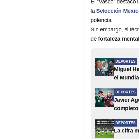
El “Vasco” destacó 
la
Selección Mexi
potencia.
Sin embargo, el téc
de
fortaleza menta
DEPORTES
Miguel He
el Mundia
DEPORTES
Javier Ag
completo
DEPORTES
La cifra 