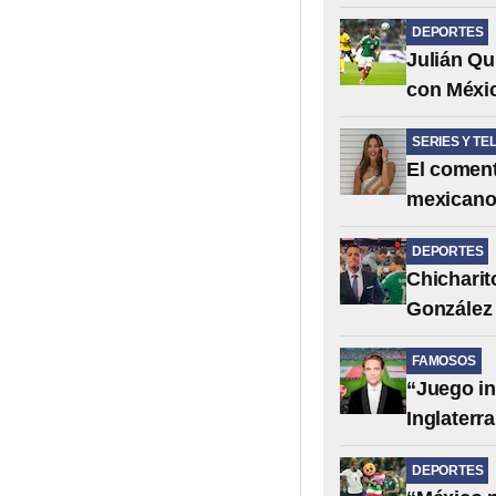
DEPORTES
Julián Qu
con Méxic
SERIES Y TE
El coment
mexican
DEPORTES
Chicharit
González 
FAMOSOS
“Juego in
Inglaterra
DEPORTES