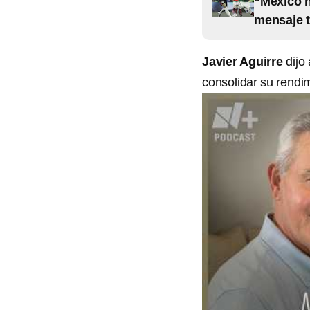
“México n
mensaje t
Javier Aguirre
dijo
consolidar su rendim