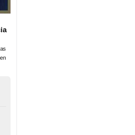
ia
tas
 en