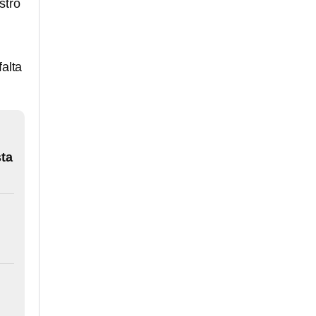
stró
falta
ta