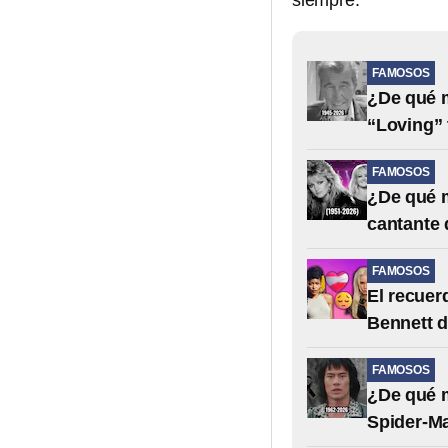
siempre.
FAMOSOS
¿De qué 
“Loving” 
FAMOSOS
¿De qué m
cantante 
FAMOSOS
El recuer
Bennett d
FAMOSOS
¿De qué m
Spider-M