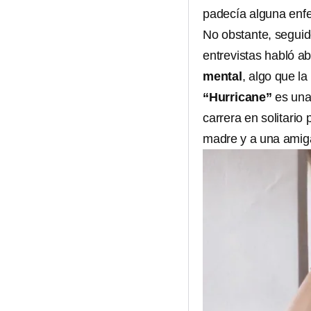
padecía alguna enf
No obstante, seguid
entrevistas habló a
mental
, algo que l
“Hurricane”
es una
carrera en solitario
madre y a una amig