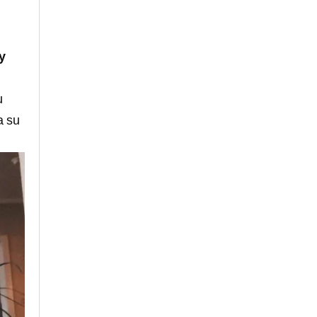
y
u
a su