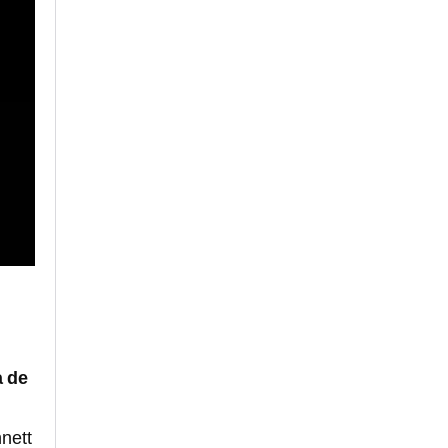
a de
nett