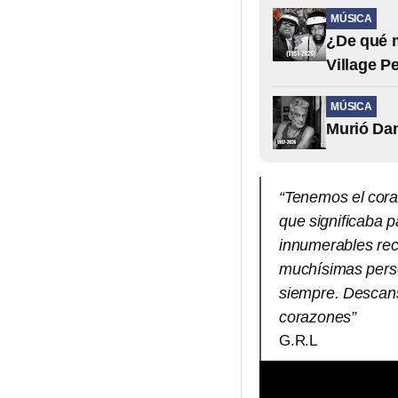
MÚSICA
¿De qué m
Village P
MÚSICA
Murió Dan
“Tenemos el cora
que significaba p
innumerables rec
muchísimas pers
siempre. Descans
corazones”
G.R.L