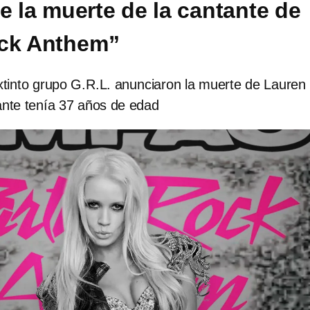
e la muerte de la cantante de
ock Anthem”
xtinto grupo G.R.L. anunciaron la muerte de Lauren
ante tenía 37 años de edad