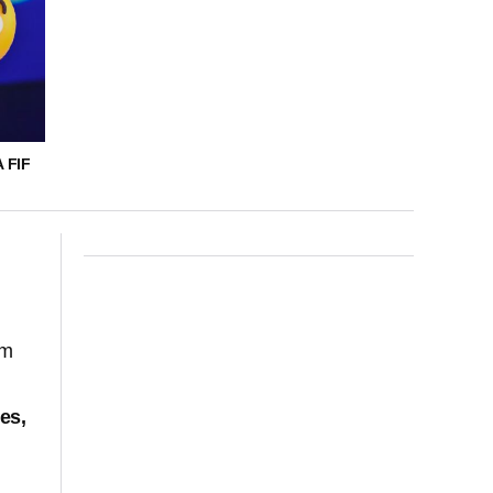
 FIF
um
es,