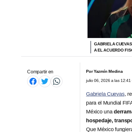
GABRIELA CUEVAS
A EL ACUERDO FIS
Por
Yazmín Medina
Compartir en
julio 06, 2026 a las 12:4
Gabriela Cuevas
, r
para el Mundial FIFA
México una
derram
hospedaje, transpo
Que México fungier