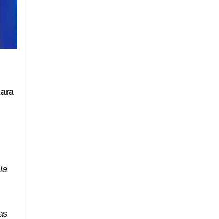
zara
.
la
las