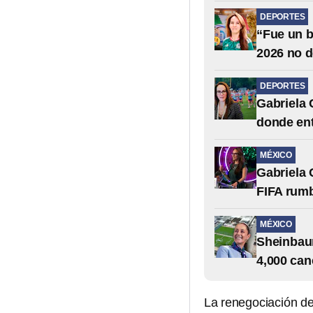
DEPORTES
“Fue un b
2026 no d
DEPORTES
Gabriela 
donde ent
MÉXICO
Gabriela
FIFA rumb
MÉXICO
Sheinbaum
4,000 can
La renegociación de