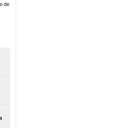
io de
a