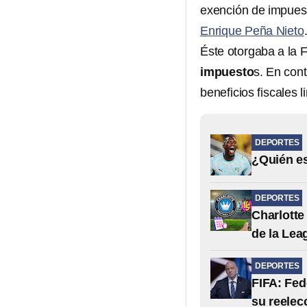
exención de impuest
Enrique Peña Nieto
Éste otorgaba a la 
impuesto
s. En con
beneficios fiscales l
DEPORTES
¿Quién es
DEPORTES
Charlotte 
de la Le
DEPORTES
FIFA: Fed
su reelec