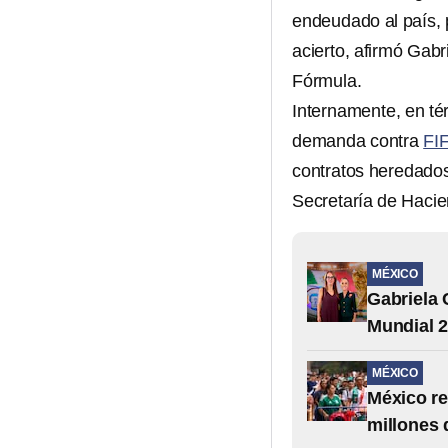
endeudado al país, p
acierto, afirmó Gab
Fórmula.
Internamente, en tér
demanda contra
FI
contratos heredados
Secretaría de Hacie
MÉXICO
Gabriela 
Mundial 
MÉXICO
México re
millones 