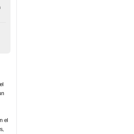
n
el
un
n el
s,