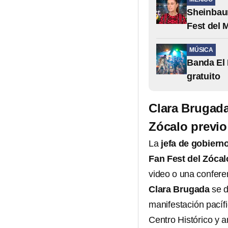
Sheinbaum
Fest del 
MÚSICA
Banda El 
gratuito
Clara Brugada
Zócalo previo
La
jefa de gobiern
Fan Fest del Zóca
video o una confere
Clara Brugada
se d
manifestación pacíf
Centro Histórico y 