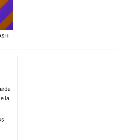
AS H
 tarde
e la
os