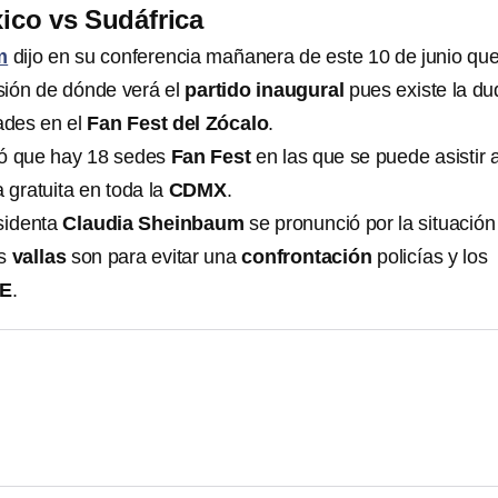
ico vs Sudáfrica
m
dijo en su conferencia mañanera de este 10 de junio qu
sión de dónde verá el
partido inaugural
pues existe la d
dades en el
Fan Fest del Zócalo
.
dó que hay 18 sedes
Fan Fest
en las que se puede asistir 
 gratuita en toda la
CDMX
.
sidenta
Claudia Sheinbaum
se pronunció por la situación
as
vallas
son para evitar una
confrontación
policías y los
E
.