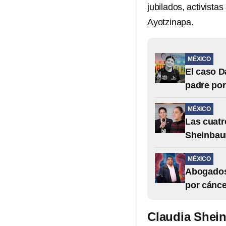
jubilados, activista
Ayotzinapa.
MÉXICO
El caso D
padre po
MÉXICO
Las cuatr
Sheinbaum
MÉXICO
Abogados 
por cánce
Claudia Shein