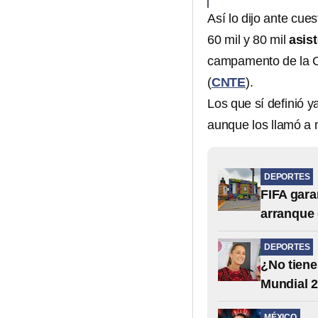
Así lo dijo ante cue
60 mil y 80 mil
asis
campamento de la C
(
CNTE
).
Los que sí definió y
aunque los llamó a n
DEPORTES
FIFA garan
arranque 
DEPORTES
¿No tiene
Mundial 
MÉXICO