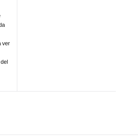
e
uda
a ver
 del